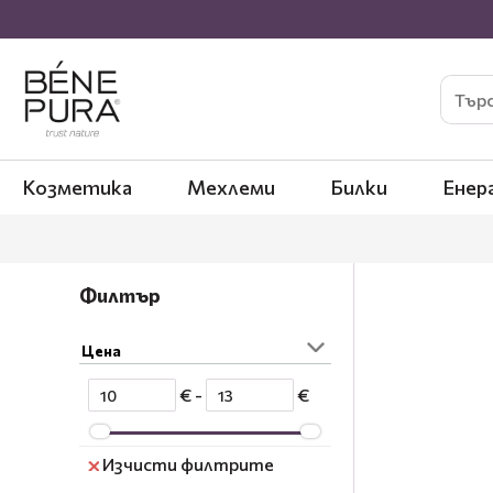
Козметика
Мехлеми
Билки
Енер
Филтър
Цена
€ -
€
Изчисти филтрите