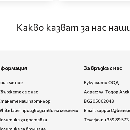
Какво казват за нас на
нформация
За връзка с нас
ои сме ние
Еукуалити ООД
Свържете се с нас
Адрес: ул. Тодор Але
Станете наш партньор
BG205062043
hite label производство на мехлеми
Email:
support@benep
Политика за доставка
Телефон:
+359 89 573
Политика за връщане