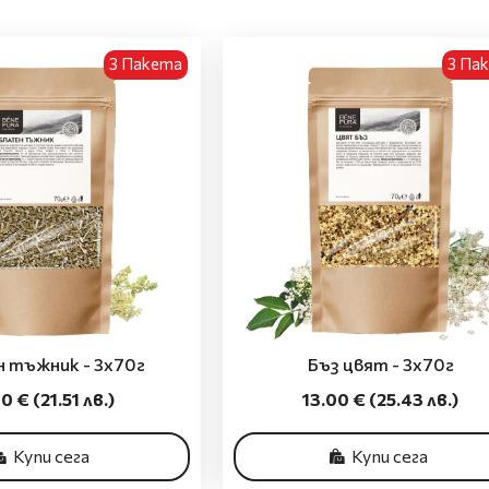
3 Пакета
3 Па
 тъжник - 3x70г
Бъз цвят - 3x70г
00 €
(21.51 лв.)
13.00 €
(25.43 лв.)
Купи сега
Купи сега