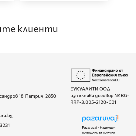
шите клиенти
ЕУКУАЛИТИ ООД
изпълнява договор № BG-
ксандров 18, Петрич, 2850
RRP-3.005-2120-C01
ura.bg
 3231
Pazaruvaj - Надежден
помощник за покупки