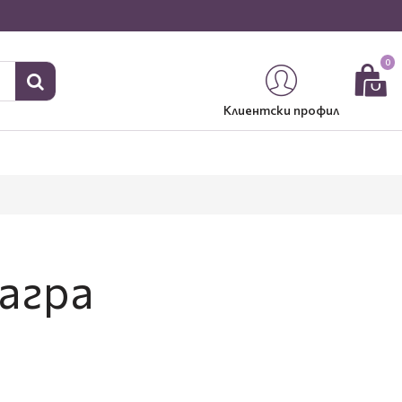
0
Клиентски профил
дагра