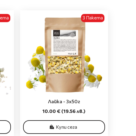
кета
3 Пакета
Лайка - 3x50г
10.00 €
(19.56 лв.)
Купи сега