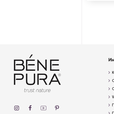
И
К
W