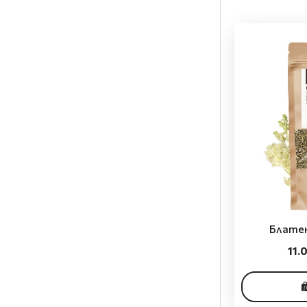
Блатен
11.