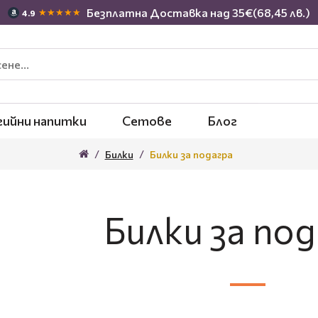
Безплатна Доставка над 35€(68,45 лв.)
★★★★★
4.9
гийни напитки
Сетове
Блог
Билки
Билки за подагра
Билки за по