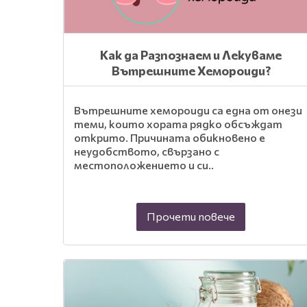
Как да Разпознаем и Лекуваме
Вътрешните Хемороиди?
Вътрешните хемороиди са една от онези
теми, които хората рядко обсъждат
открито. Причината обикновено е
неудобството, свързано с
местоположението и си..
Прочети повече