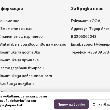
нформация
За връзка с нас
ои сме ние
Еукуалити ООД
Свържете се с нас
Адрес: ул. Тодор Але
Станете наш партньор
BG205062043
hite label производство на мехлеми
Email:
support@benep
Политика за доставка
Телефон:
+359 89 573
Политика за връщане
Често задавани въпроси
Политика за поверителност
словия за ползване
Блог
реживяване, да анализираме
и „бисквитки“ са от
Приемам всички
Отказва
 разберем как