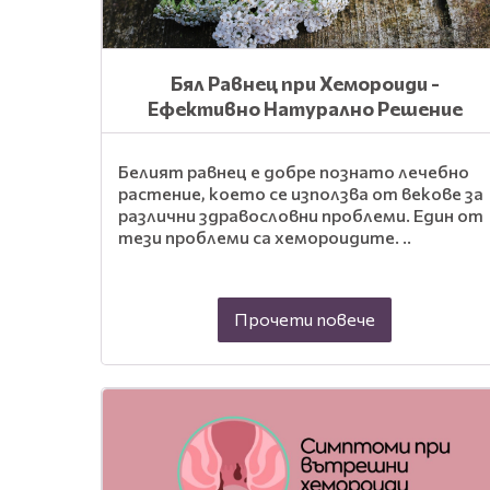
Бял Равнец при Хемороиди -
Ефективно Натурално Решение
Белият равнец е добре познато лечебно
растение, което се използва от векове за
различни здравословни проблеми. Един от
тези проблеми са хемороидите. ..
Прочети повече