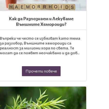
Как да Разпознаем и Лекуваме
Външните Хемороиди?
Въпреки че често се избягват като тема
за разговор, Външните хемороиди са
реалност за милиони хора по света. Те
могат да се появят неочаквано и да дов..
Прочети повече