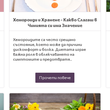
Хемороиди и Хранене - Какво Слагаш в
Чинията си има Значение
Хемороидите са често срещано
състояние, което може да причини
дискомфорт и болка. Диетата играе
важна роля в облекчаването на
симптомите и предотвратя..
Прочети повече