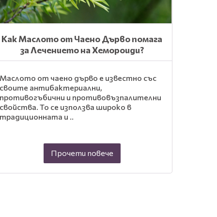
Как Маслото от Чаено Дърво помага
за Лечението на Хемороиди?
Маслото от чаено дърво е известно със
своите антибактериални,
противогъбични и противовъзпалителни
свойства. То се използва широко в
традиционната и ..
Прочети повече