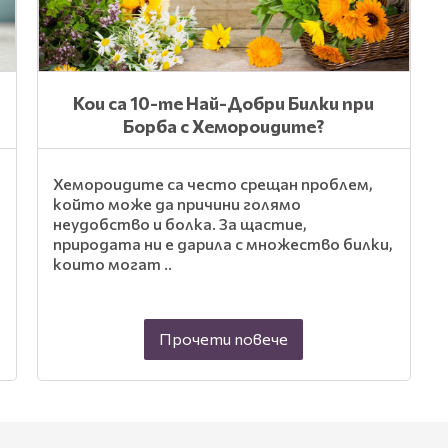
Кои са 10-те Най-Добри Билки при
?
Борба с Хемороидите?
Хемороидите са често срещан проблем,
който може да причини голямо
неудобство и болка. За щастие,
природата ни е дарила с множество билки,
които могат ..
Прочети повече