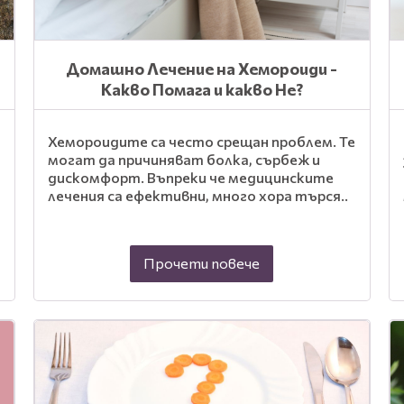
Домашно Лечение на Хемороиди -
Какво Помага и какво Не?
Хемороидите са често срещан проблем. Те
могат да причиняват болка, сърбеж и
дискомфорт. Въпреки че медицинските
лечения са ефективни, много хора търся..
Прочети повече