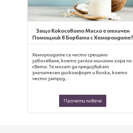
Защо Кокосовото Масло е отличен
Помощник в Борбата с Хемороидите
Хемороидите са често срещано
заболяване, което засяга милиони хора по
света. Те могат да предизвикат
значителен дискомфорт и болка, което
често затруд..
Прочети повече