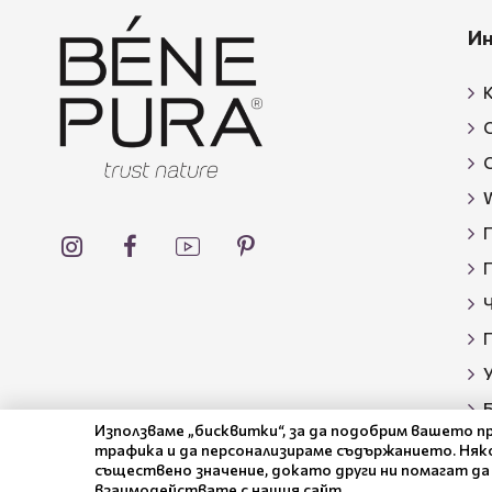
И
К
W
У
Използваме „бисквитки“, за да подобрим вашето п
трафика и да персонализираме съдържанието. Няко
съществено значение, докато други ни помагат да
взаимодействате с нашия сайт.