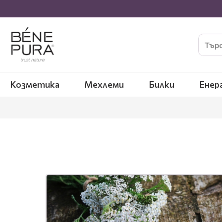
Козметика
Мехлеми
Билки
Енер