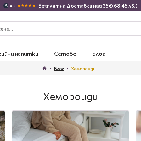
Безплатна Доставка над 35€(68,45 лв.)
★★★★★
4.9
гийни напитки
Сетове
Блог
Блог
Хемороиди
Хемороиди