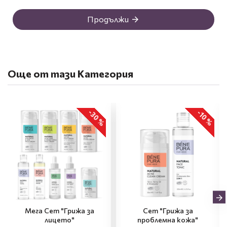
Продължи
Още от тази Категория
-30 %
-10 %
Мега Сет "Грижа за
Сет "Грижа за
лицето"
проблемна кожа"