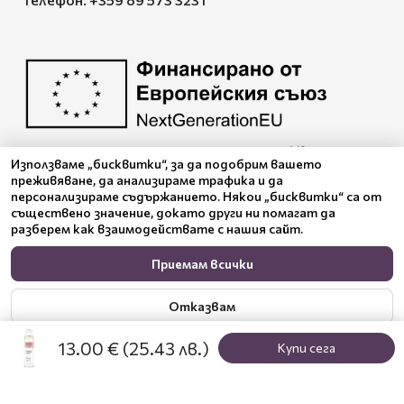
ЕУКУАЛИТИ ООД изпълнява договор № BG-RRP-
3.005-2120-C01
Използваме „бисквитки“, за да подобрим вашето
преживяване, да анализираме трафика и да
персонализираме съдържанието. Някои „бисквитки“ са от
Pazaruvaj - Надежден
съществено значение, докато други ни помагат да
помощник за покупки
разберем как взаимодействате с нашия сайт.
Приемам всички
Отказвам
13.00 €
(25.43 лв.)
Купи сега
Настройки
Политика за поверителност
© 2024 Benepura Trust Nature. All Rights Reserved