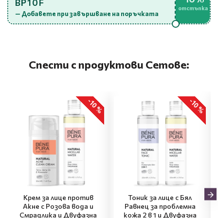
BP10F
отстъпка
— Добавете при завършване на поръчката
Спести с продуктови Сетове:
-10 %
-10 %
Крем за лице против
Тоник за лице с Бял
Акне с Розова вода и
Равнец за проблемна
Смрадлика и Двуфазна
кожа 2 в 1 и Двуфазна