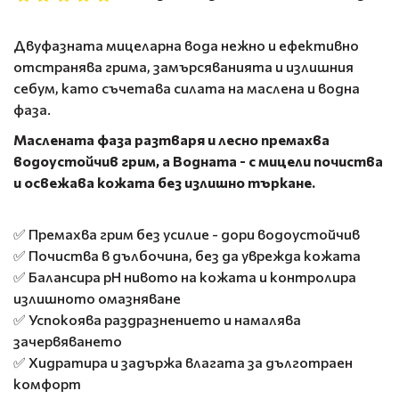
Двуфазната мицеларна вода нежно и ефективно
отстранява грима, замърсяванията и излишния
себум, като съчетава силата на маслена и водна
фаза.
Маслената фаза разтваря и лесно премахва
водоустойчив грим, а Водната - с мицели почиства
и освежава кожата без излишно търкане.
✅ Премахва грим без усилие - дори водоустойчив
✅ Почиства в дълбочина, без да уврежда кожата
✅ Балансира pH нивото на кожата и контролира
излишното омазняване
✅ Успокоява раздразнението и намалява
зачервяването
✅ Хидратира и задържа влагата за дълготраен
комфорт