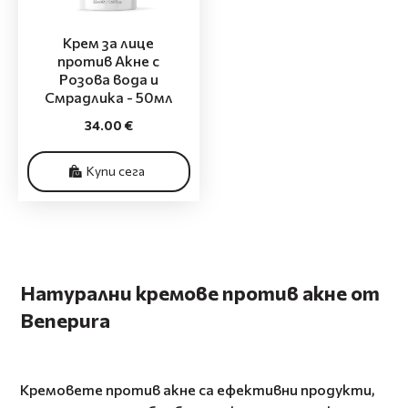
Крем за лице
против Акне с
Розова вода и
Смрадлика - 50мл
34.00 €
Купи сега
Натурални кремове против акне от
Benepura
Кремовете против акне са ефективни продукти,