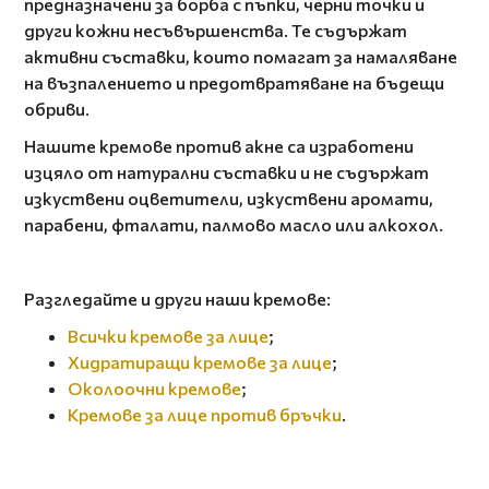
предназначени за борба с пъпки, черни точки и
други кожни несъвършенства. Те съдържат
активни съставки, които помагат за намаляване
на възпалението и предотвратяване на бъдещи
обриви.
Нашите кремове против акне са изработени
изцяло от натурални съставки и не съдържат
изкуствени оцветители, изкуствени аромати,
парабени, фталати, палмово масло или алкохол.
Разгледайте и други наши кремове:
Всички кремове за лице
;
Хидратиращи кремове за лице
;
Околоочни кремове
;
Кремове за лице против бръчки
.