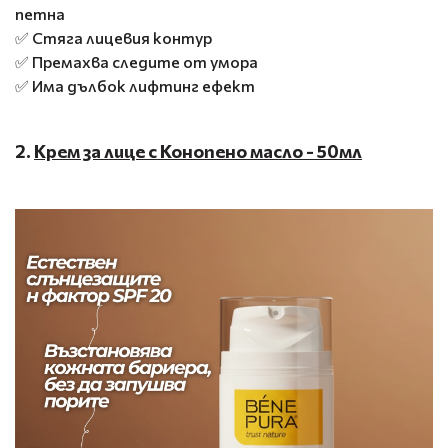
петна
✅ Стяга лицевия контур
✅ Премахва следите от умора
✅ Има дълбок лифтинг ефект
2.
Крем за лице с Конопено масло - 50мл