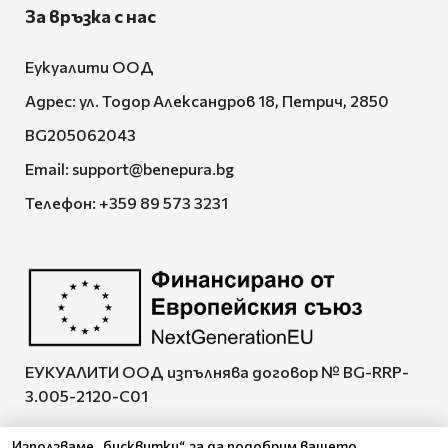
За връзка с нас
Еукуалити ООД
Адрес: ул. Тодор Александров 18, Петрич, 2850
BG205062043
Email:
support@benepura.bg
Телефон:
+359 89 573 3231
ЕУКУАЛИТИ ООД изпълнява договор № BG-RRP-
3.005-2120-C01
Използваме „бисквитки“, за да подобрим вашето