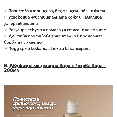
✅ Почиства и тонизира, без да изсушава кожата
✅ Успокоява чувствителната кожа и намалява
зачервяванията
✅ Регулира себума и помага за стягане на порите
✅ Действа противовъзпалително и подпомага
борбата с акнето
✅ Поддържа кожата свежа и балансирана
9.
Двуфазна мицеларна вода с Розова вода -
200мл