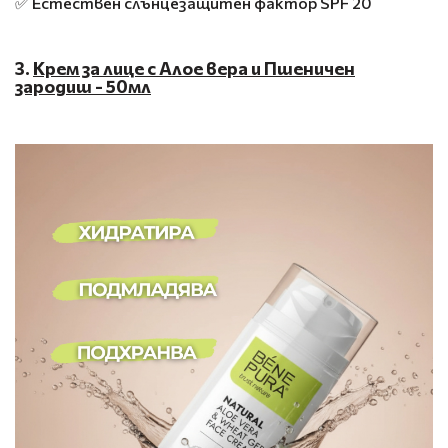
✅ Естествен слънцезащитен фактор SPF 20
3.
Крем за лице с Алое вера и Пшеничен
зародиш - 50мл