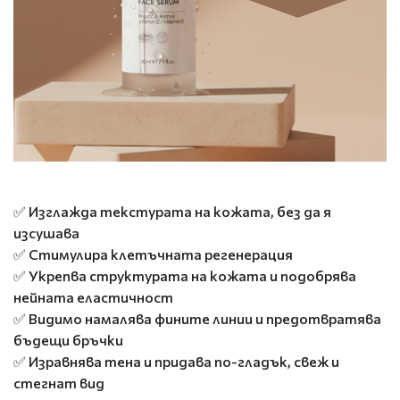
✅ Изглажда текстурата на кожата, без да я
изсушава
✅ Стимулира клетъчната регенерация
✅ Укрепва структурата на кожата и подобрява
нейната еластичност
✅ Видимо намалява фините линии и предотвратява
бъдещи бръчки
✅ Изравнява тена и придава по-гладък, свеж и
стегнат вид