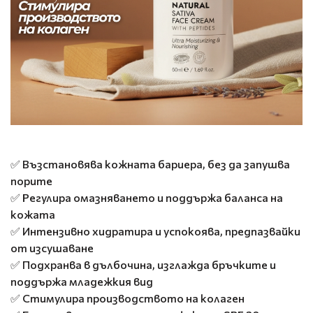
✅ Възстановява кожната бариера, без да запушва
порите
✅ Регулира омазняването и поддържа баланса на
кожата
✅ Интензивно хидратира и успокоява, предпазвайки
от изсушаване
✅ Подхранва в дълбочина, изглажда бръчките и
поддържа младежкия вид
✅ Стимулира производството на колаген