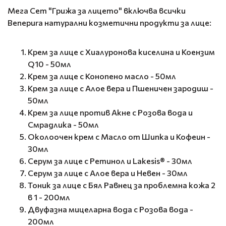
Мега Сет "Грижа за лицето" включва всички
Benepura натурални козметични продукти за лице:
Крем за лице с Хиалуронова киселина и Коензим
Q10 - 50мл
Крем за лице с Конопено масло - 50мл
Крем за лице с Алое вера и Пшеничен зародиш -
50мл
Крем за лице против Акне с Розова вода и
Смрадлика - 50мл
Околоочен крем с Масло от Шипка и Кофеин -
30мл
Серум за лице с Ретинол и Lakesis® - 30мл
Серум за лице с Алое вера и Невен - 30мл
Тоник за лице с Бял Равнец за проблемна кожа 2
в 1 - 200мл
Двуфазна мицеларна вода с Розова вода -
200мл