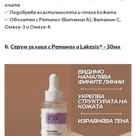
очите
✅ Подобрява еластичността и стяга кожата
✅ Обогатен с Ретинол (Витамин А), Витамин C,
Омега-3 и Омега-6
6.
Серум за лице с Ретинол и Lakesis® - 30мл