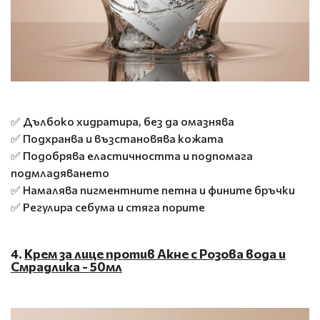
✅ Дълбоко хидратира, без да омазнява
✅ Подхранва и възстановява кожата
✅ Подобрява еластичността и подпомага
подмладяването
✅ Намалява пигментните петна и фините бръчки
✅ Регулира себума и стяга порите
4.
Крем за лице против Акне с Розова вода и
Смрадлика - 50мл