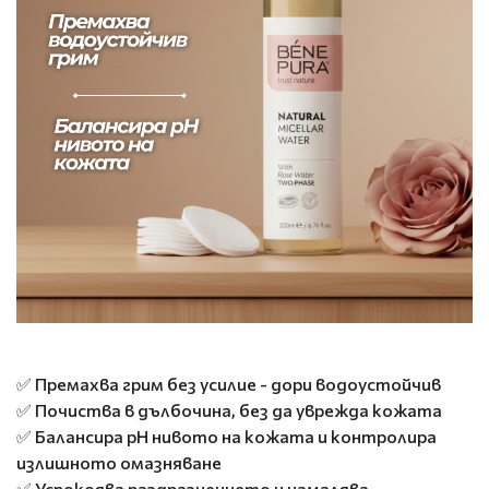
✅ Премахва грим без усилие - дори водоустойчив
✅ Почиства в дълбочина, без да уврежда кожата
✅ Балансира pH нивото на кожата и контролира
излишното омазняване
✅ Успокоява раздразнението и намалява