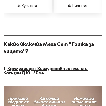
Купи сега
Купи сега
Какво включва Мега Сет "Грижа за
лицето"?
1.
Крем за лице с Хиалуронова киселина и
Коензим Q10 - 50мл