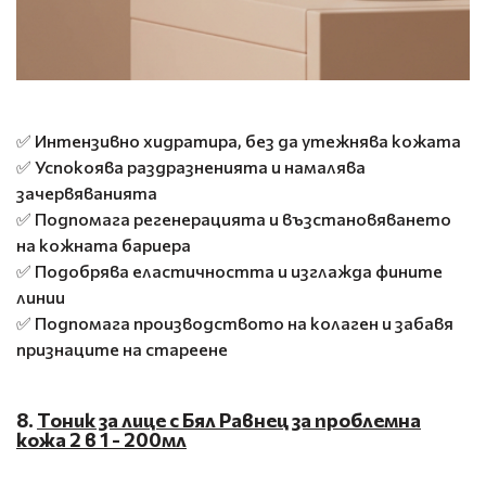
✅ Интензивно хидратира, без да утежнява кожата
✅ Успокоява раздразненията и намалява
зачервяванията
✅ Подпомага регенерацията и възстановяването
на кожната бариера
✅ Подобрява еластичността и изглажда фините
линии
✅ Подпомага производството на колаген и забавя
признаците на стареене
8.
Тоник за лице с Бял Равнец за проблемна
кожа 2 в 1 - 200мл