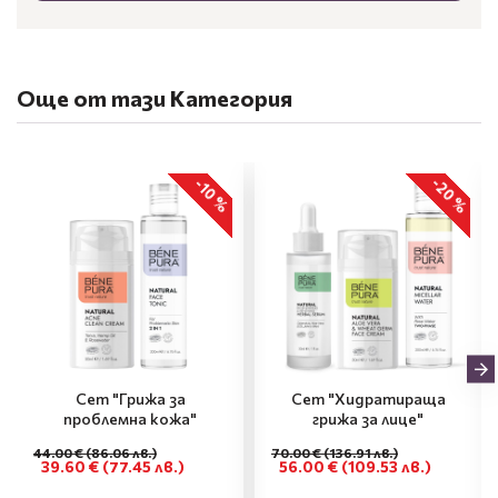
Още от тази Категория
-20 %
-10 %
Сет "Грижа за
Сет "Хидратираща
проблемна кожа"
грижа за лице"
44.00 €
(86.06 лв.)
70.00 €
(136.91 лв.)
39.60 €
(77.45 лв.)
56.00 €
(109.53 лв.)