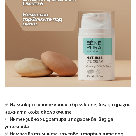
✅ Изглажда фините линии и бръчките, без да дразни
нежната кожа около очите
✅ Интензивно хидратира и подхранва, без да
утежнява
✅ Намалява тъмните кръгове и торбичките под