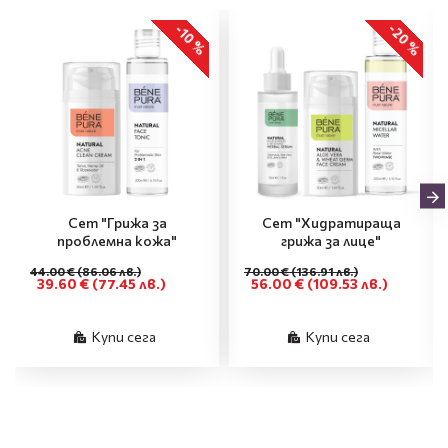
-20 %
-10 %
Сет "Грижа за
Сет "Хидратираща
проблемна кожа"
грижа за лице"
44.00 €
(86.06 лв.)
70.00 €
(136.91 лв.)
39.60 €
(77.45 лв.)
56.00 €
(109.53 лв.)
Купи сега
Купи сега