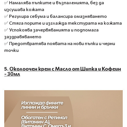
✅ Намалява пъпките и възпаленията, без да
изсушава кожата
✅ Регулира себума и балансира омазняването
✅ Стяга порите и изглажда текстурата на кожата
✅ Успокоява зачервяванията и подпомага
заздравяването
✅ Предотвратява появата на нови пъпки и черни
точки
5.
Околоочен крем с Масло от Шипка и Кофеин
- 30мл