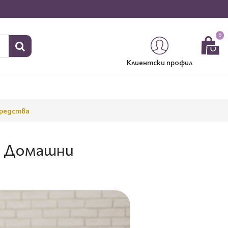
0
Клиентски профил
Средства
 и Домашни