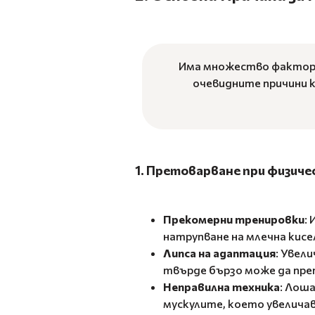
Има множество фактори,
очевидните причини 
1. Претоварване при физиче
Прекомерни тренировки
:
натрупване на млечна кисе
Липса на адаптация
: Увел
твърде бързо може да пре
Неправилна техника
: Лош
мускулите, което увеличав