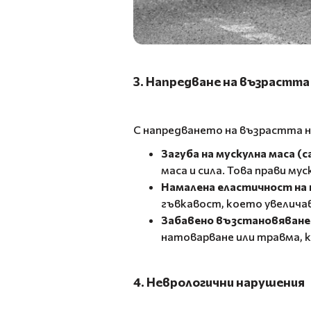
3. Напредване на възрастта
С напредването на възрастта 
Загуба на мускулна маса (
маса и сила. Това прави му
Намалена еластичност на
гъвкавост, което увелича
Забавено възстановяване
натоварване или травма, 
4. Неврологични нарушения