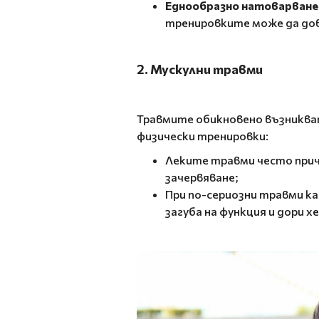
Еднообразно натоварване
тренировките може да дов
2. Мускулни травми
Травмите обикновено възникват
физически тренировки:
Леките травми често прич
зачервяване;
При по-сериозни травми ка
загуба на функция и дори 