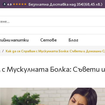
Безплатна Доставка над 35€(68,45 лв.)
★★★★★
4.9
гийни напитки
Сетове
Блог
г
Как да се Справим с Мускулната Болка: Съвети и Домашни 
м с Мускулната Болка: Съвети