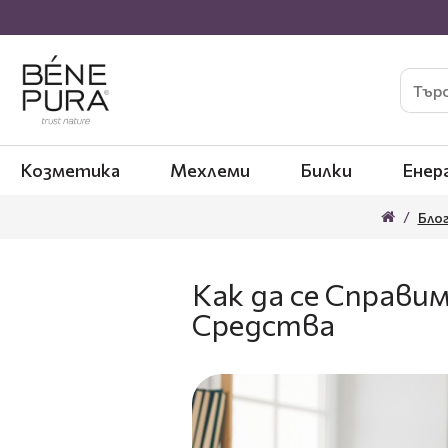
Козметика
Мехлеми
Билки
Енер
Бло
Как да се Справи
Средства