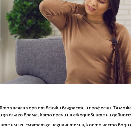
йто засяга хора от всички възрасти и професии. Тя може
 за дълго време, като пречи на ежедневните ни дейнос
те или ги смятат за незначителни, което често води 