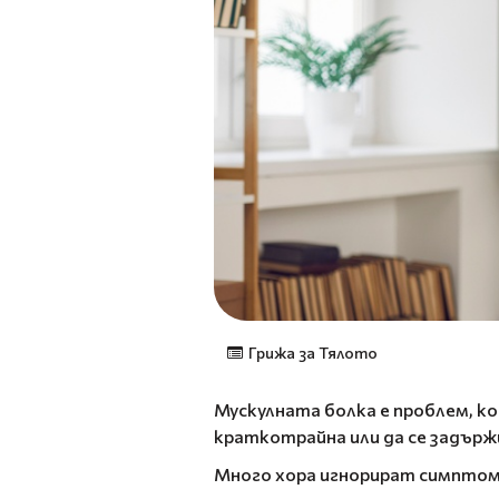
Грижа за Тялото
Мускулната болка е проблем, ко
краткотрайна или да се задържи
Много хора игнорират симптоми