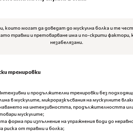
 които могат да доведат до мускулна болка и те чест
като травми и претоварване има и по-скрити фактори,
незабелязани.
ски тренировки
 Интензивни и продължителни тренировки без подходящ
лина в мускулите, микроразкъсвания на мускулните влакн
ичаването на интензивността, продължителността ил
товари мускулите;
ата форма при изпълнение на упражнения води до нерав
а риска от травми и болка;