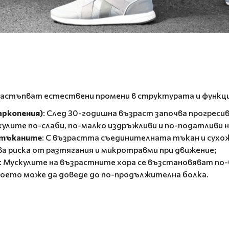
настъпват естествени промени в структурата и функци
саркопения)
: След 30-годишна възраст започва прогреси
скулите по-слаби, по-малко издръжливи и по-податливи н
 тъканите
: С възрастта съединителната тъкан и сухо
ва риска от разтягания и микротравми при движение;
: Мускулите на възрастните хора се възстановяват по-
което може да доведе до по-продължителна болка.