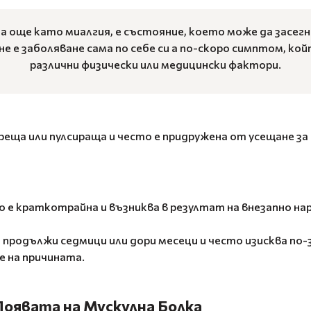
 още като миалгия, е състояние, което може да засегне
не е заболяване сама по себе си а по-скоро симптом, ко
различни физически или медицински фактори.
еща или пулсираща и често е придружена от усещане за
 е краткотрайна и възниква в резултат на внезапно на
 продължи седмици или дори месеци и често изисква по
е на причината.
 Появата на Мускулна Болка