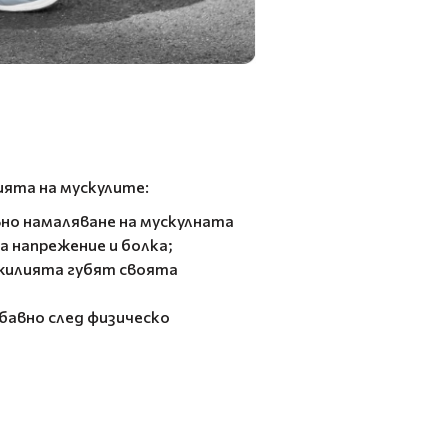
ята на мускулите:
вно намаляване на мускулната
а напрежение и болка;
жилията губят своята
бавно след физическо