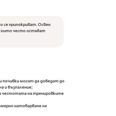
о се припокриват. Освен
 които често остават
и почивки могат да доведат до
а и възпаление;
и честотата на тренировките
номерно натоварване на