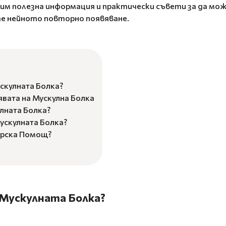
им полезна информация и практически съвети за да мо
е нейното повторно появяване.
скулната Болка?
явата на Мускулна Болка
лната Болка?
ускулната Болка?
арска Помощ?
 Мускулната Болка?