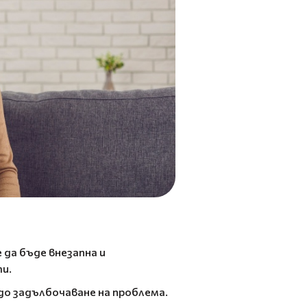
 да бъде внезапна и
ти.
до задълбочаване на проблема.