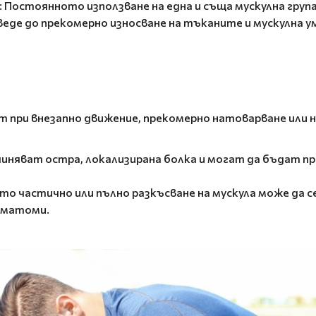
: Постоянното използване на една и съща мускулна група
еде до прекомерно износване на тъканите и мускулна у
 при внезапно движение, прекомерно натоварване или н
иняват остра, локализирана болка и могат да бъдат п
то частично или пълно разкъсване на мускула може да се
хематоми.