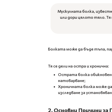
Мускулната болка, известна
или дори цялото тяло. Тя 
Болката може да бъде тъпа, пар
Тя се дели на остра и хронична:
Острата болка обикновено
натоварване;
Хроничната болка може да
изследване за установяван
2. Основни Причини за