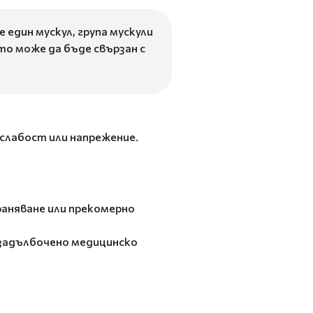
 един мускул, група мускули
йто може да бъде свързан с
 слабост или напрежение.
раняване или прекомерно
-задълбочено медицинско