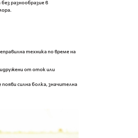
 без разнообразие в
мора.
еправилна техника по време на
ридружени от оток или
 появи силна болка, значителна