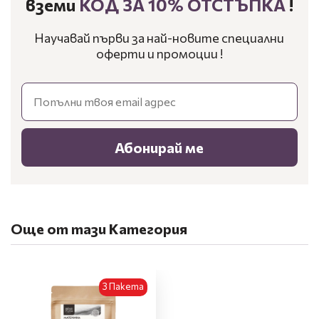
вземи
КОД ЗА 10% ОТСТЪПКА
!
Научавай първи за най-новите специални
оферти и промоции !
Email
Абонирай ме
Още от тази Категория
3 Пакета