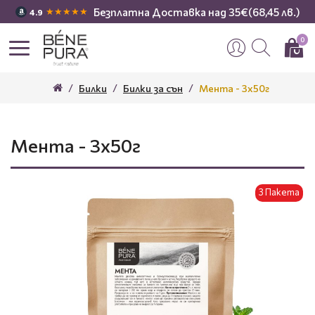
Безплатна Доставка над 35€(68,45 лв.)
★★★★★
4.9
0
Билки
Билки за сън
Мента - 3x50г
Мента - 3x50г
3 Пакета