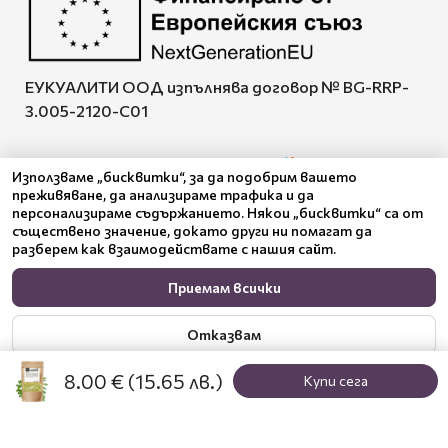
ЕУКУАЛИТИ ООД изпълнява договор № BG-RRP-
3.005-2120-C01
Използваме „бисквитки“, за да подобрим вашето
преживяване, да анализираме трафика и да
Pazaruvaj - Надежден
персонализираме съдържанието. Някои „бисквитки“ са от
помощник за покупки
съществено значение, докато други ни помагат да
разберем как взаимодействате с нашия сайт.
Приемам всички
Отказвам
8.00 €
(15.65 лв.)
Купи сега
Настройки
Политика за поверителност
© 2024 Benepura Trust Nature. All Rights Reserved