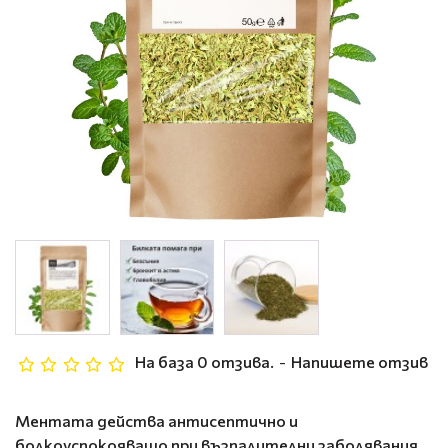
На база 0 отзива.
-
Напишете отзив
Ментата действа антисептично и
болкоуспокояващо при възпалителни заболявания