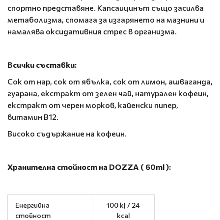
спортно представяне. Капсаицинът също засилва
метаболизма, спомага за изгарянето на мазнини и
намалява оксидативния стрес в организма.
Всички съставки:
Сок от нар, сок от ябълка, сок от лимон, ашваганда,
гуарана, екстракт от зелен чай, натурален кофеин,
екстракт от черен морков, кайенски пипер,
витамин B12.
Високо съдържание на кофеин.
Хранителна стойност на DOZZA ( 60ml ):
Енергийна
100 kJ / 24
стойност
kcal