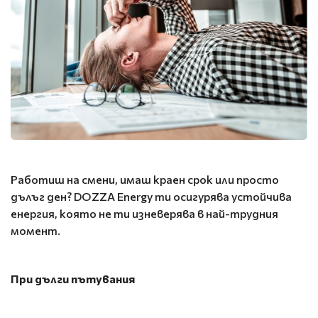
Работиш на смени, имаш краен срок или просто
дълъг ден? DOZZA Energy ти осигурява устойчива
енергия, която не ти изневерява в най-трудния
момент.
При дълги пътувания