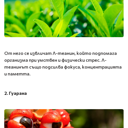
От него се извличат Л-теанин, който подпомага
организма при умствен и физически стрес. Л-
теанинът също подсилва фокуса, концентрацията
и паметта.
2. Гуарана