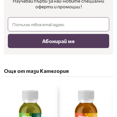
Научавай първи за най-новите специални
оферти и промоции !
Email
Абонирай ме
Още от тази Категория