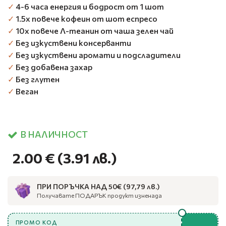
✓
4-6 часа енергия и бодрост от 1 шот
✓
1.5х повече кофеин от шот еспресо
✓
10х повече Л-теанин от чаша зелен чай
✓
Без изкуствени консерванти
✓
Без изкуствени аромати и подсладители
✓
Без добавена захар
✓
Без глутен
✓
Веган
В НАЛИЧНОСТ
2.00 €
(3.91 лв.)
ПРИ ПОРЪЧКА НАД 50€ (97,79 лв.)
Получавате ПОДАРЪК продукт изненада
ПРОМО КОД