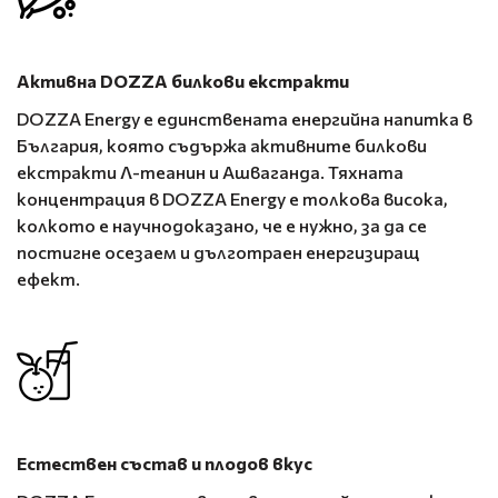
Активна DOZZA билкови екстракти
DOZZA Energy е единствената енергийна напитка в
България, която съдържа активните билкови
екстракти Л-теанин и Ашваганда. Тяхната
концентрация в DOZZA Energy е толкова висока,
колкото е научнодоказано, че е нужно, за да се
постигне осезаем и дълготраен енергизиращ
ефект.
Естествен състав и плодов вкус