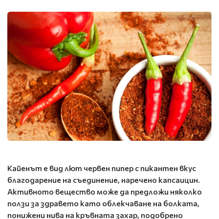
Кайенът е вид лют червен пипер с пикантен вкус
благодарение на съединение, наречено капсаицин.
Активното вещество може да предложи няколко
ползи за здравето като облекчаване на болката,
понижени нива на кръвната захар, подобрено