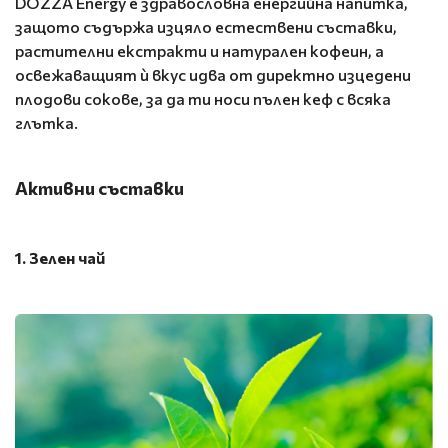
DOZZA Energy е здравословна енергийна напитка,
защото съдържа изцяло естествени съставки,
растителни екстракти и натурален кофеин, а
освежаващият ѝ вкус идва от директно изцедени
плодови сокове, за да ти носи пълен кеф с всяка
глътка.
Активни съставки
1. Зелен чай