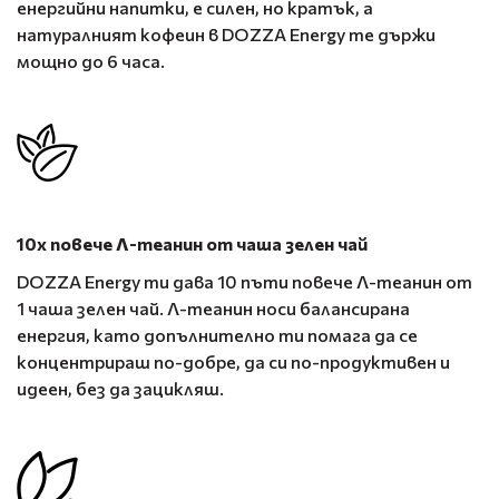
енергийни напитки, е силен, но кратък, а
натуралният кофеин в DOZZA Energy те държи
мощно до 6 часа.
10х повече Л-теанин от чаша зелен чай
DOZZA Energy ти дава 10 пъти повече Л-теанин от
1 чаша зелен чай. Л-теанин носи балансирана
енергия, като допълнително ти помага да се
концентрираш по-добре, да си по-продуктивен и
идеен, без да зацикляш.