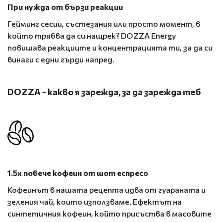
При нужда от бързи реакции
Гейминг сесии, състезания или просто момент, в
който трябва да си нащрек? DOZZA Energy
повишава реакциите и концентрацията ти, за да си
винаги с едни гърди напред.
DOZZA - какво я зарежда, за да зарежда теб
1.5х повече кофеин от шот еспресо
Кофеинът в нашата рецепта идва от гуараната и
зеления чай, които използваме. Ефектът на
синтетичния кофеин, който присъства в масовите