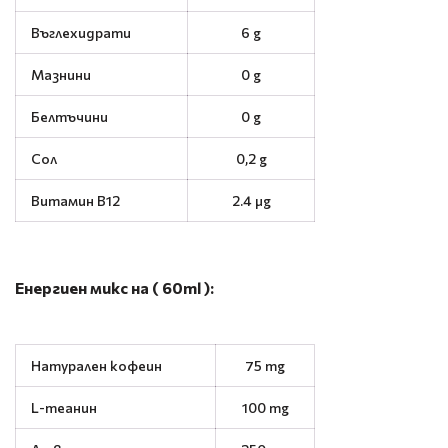
Въглехидрати
6 g
Мазнини
0 g
Белтъчини
0 g
Сол
0,2 g
Витамин B12
2.4 μg
Енергиен микс на ( 60ml ):
Натурален кофеин
75 mg
L-теанин
100 mg