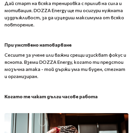
Дай старт на всяка тренировка с прилив на сила и
мотивация. DOZZA Energy ще ти осигури нужната
издръжливост, за да изцедиш максимума от всяко
повторение.
При умствено натоварване
Сесиите за учене или важни срещи изискват фокус и
яснота. Вземи DOZZA Energy, когато ти предстои
мозъчна атака - той държи ума ти буден, стегнат
и организиран.
Когато те чакат дълги часове работа