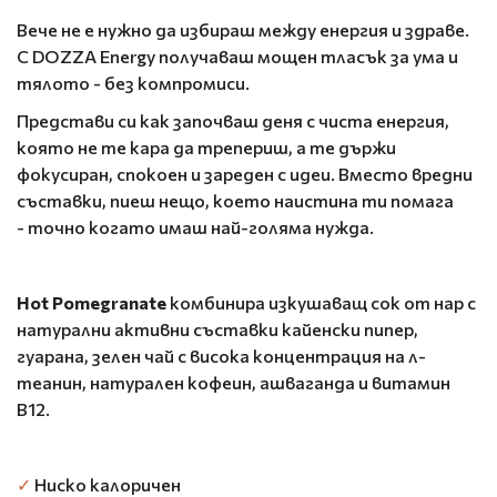
Вече не е нужно да избираш между енергия и здраве.
С DOZZA Energy получаваш мощен тласък за ума и
тялото - без компромиси.
Представи си как започваш деня с чиста енергия,
която не те кара да трепериш, а те държи
фокусиран, спокоен и зареден с идеи. Вместо вредни
съставки, пиеш нещо, което наистина ти помага
- точно когато имаш най-голяма нужда.
Hot Pomegranate
комбинира изкушаващ сок от нар с
натурални активни съставки кайенски пипер,
гуарана, зелен чай с висока концентрация на л-
теанин, натурален кофеин, ашваганда и витамин
B12.
✓
Ниско калоричен