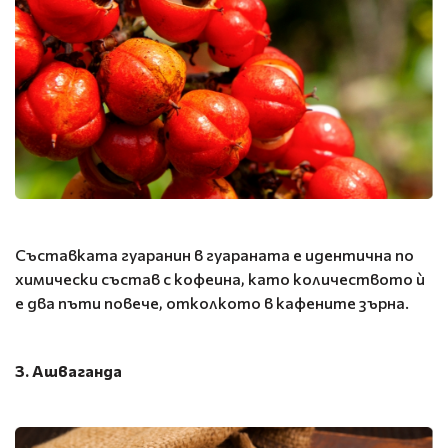
Съставката гуаранин в гуараната е идентична по
химически състав с кофеина, като количеството ѝ
е два пъти повече, отколкото в кафените зърна.
3. Ашваганда