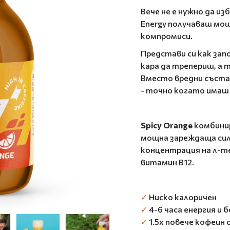
Вече не е нужно да и
Energy получаваш мощ
компромиси.
Представи си как зап
кара да трепериш, а т
Вместо вредни съста
- точно когато имаш
Spicy Orange
комбинир
мощна зареждаща сила
концентрация на л-те
витамин B12.
✓
Ниско калоричен
✓
4-6 часа енергия и
✓
1.5х повече кофеин