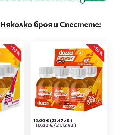
Няколко броя и Спестете:
-10 %
-10 %
12.00 €
(23.47 лв.)
10.80 €
(21.12 лв.)