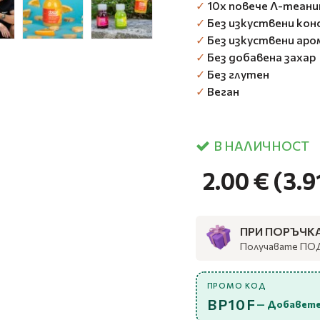
✓
10х повече Л-теани
✓
Без изкуствени кон
✓
Без изкуствени аро
✓
Без добавена захар
✓
Без глутен
✓
Веган
В НАЛИЧНОСТ
2.00 €
(3.9
ПРИ ПОРЪЧКА 
Получавате ПО
ПРОМО КОД
BP10F
— Добавете