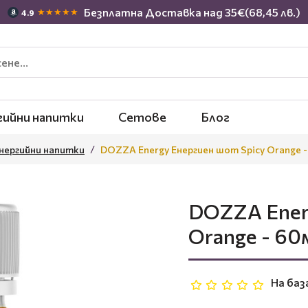
Безплатна Доставка над 35€(68,45 лв.)
★★★★★
4.9
гийни напитки
Сетове
Блог
нергийни напитки
DOZZA Energy Енергиен шот Spicy Orange -
DOZZA Ener
Orange - 60
На баз