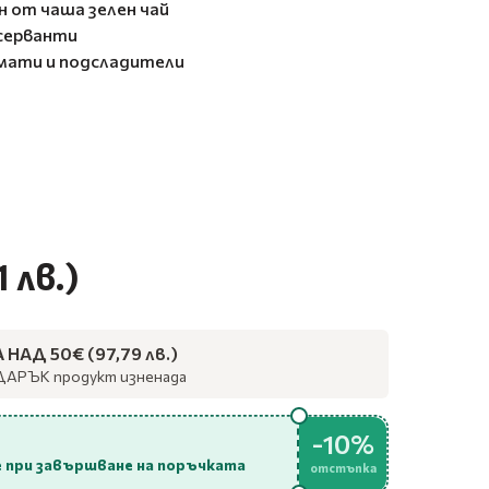
н от чаша зелен чай
серванти
мати и подсладители
1 лв.)
НАД 50€ (97,79 лв.)
ДАРЪК продукт изненада
-10%
 при завършване на поръчката
отстъпка