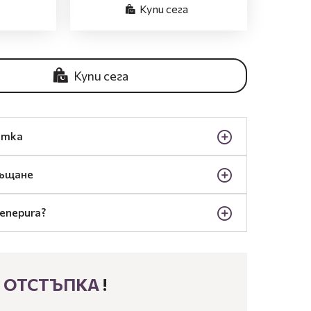
Купи сега
Купи сега
отка
ръщане
enepura?
% ОТСТЪПКА
!