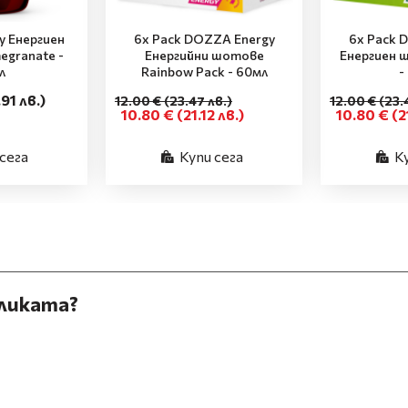
 Енергиен
6x Pack DOZZA Energy
6x Pack 
granate -
Енергийни шотове
Енергиен 
л
Rainbow Pack - 60мл
-
.91 лв.)
12.00 €
(23.47 лв.)
12.00 €
(23.
10.80 €
(21.12 лв.)
10.80 €
(2
сега
Купи сега
К
зликата?