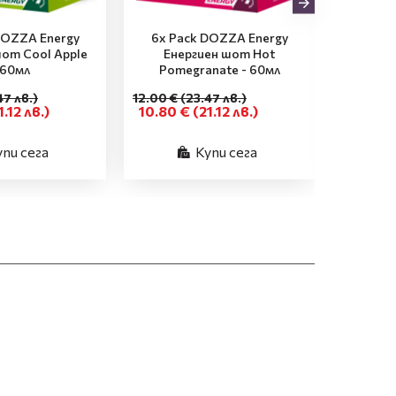
DOZZA Energy
6x Pack DOZZA Energy
6x Pa
шот Cool Apple
Енергиен шот Hot
Енер
 60мл
Pomegranate - 60мл
O
47 лв.)
12.00 €
(23.47 лв.)
12.00 €
(
1.12 лв.)
10.80 €
(21.12 лв.)
10.80 
упи сега
Купи сега