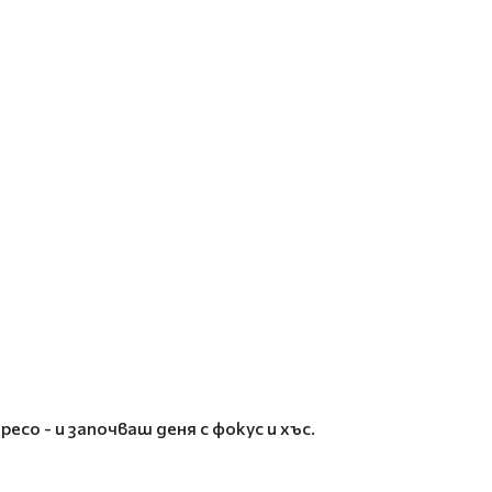
со - и започваш деня с фокус и хъс.