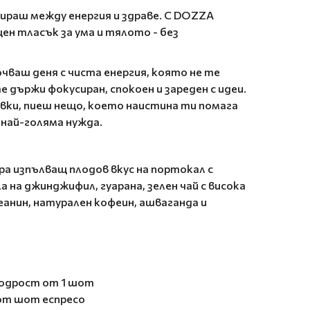
збираш между енергия и здраве. С DOZZA
ен тласък за ума и тялото - без
очваш деня с чиста енергия, която не те
е държи фокусиран, спокоен и зареден с идеи.
вки, пиеш нещо, което наистина ти помага
 най-голяма нужда.
а изпълващ плодов вкус на портокал с
 на джинджифил, гуарана, зелен чай с висока
анин, натурален кофеин, ашваганда и
 бодрост от 1 шот
 от шот еспресо