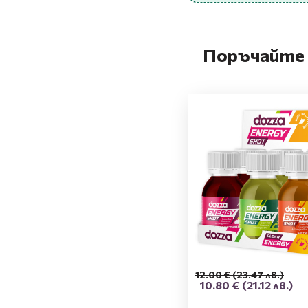
Поръчайте 
12.00 €
(23.47 лв.)
10.80 €
(21.12 лв.)