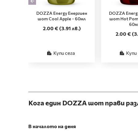
DOZZA Energy Енергиен
DOZZA Energy
шот Cool Apple - 60мл
шот Hot Pome
60м
2.00 €
(3.91 лв.)
2.00 €
(3
Купи сега
Купи 
Кога един DOZZA шот прави ра
В началото на деня