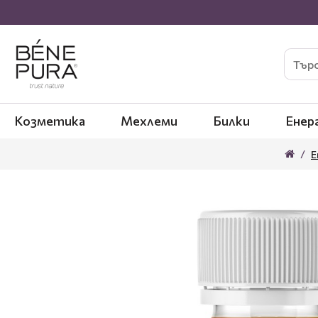
Козметика
Мехлеми
Билки
Енер
Е