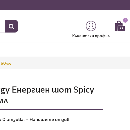
0
Клиентски профил
 60мл
gy Енергиен шот Spicy
мл
а 0 отзива.
-
Напишете отзив