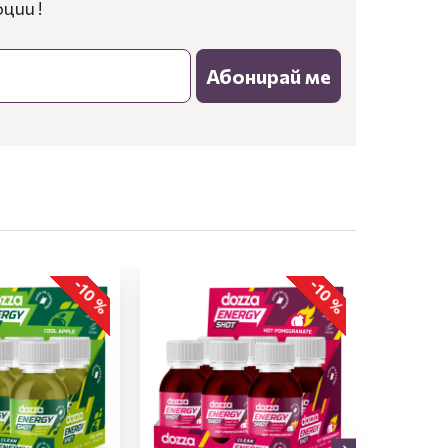
ции !
Абонирай ме
-10 %
-10 %