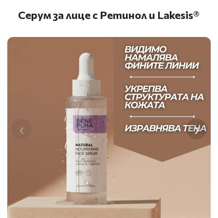
Серум за лице с Ретинол и Lakesis®
‹
›