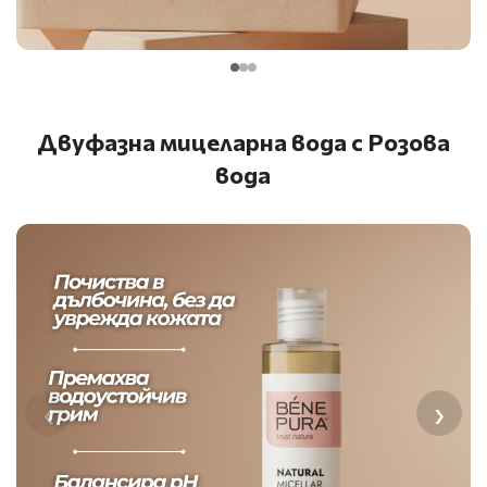
Двуфазна мицеларна вода с Розова
вода
‹
›