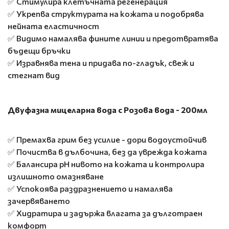
✅ Стимулира клетъчната регенерация
✅ Укрепва структурата на кожата и подобрява
нейната еластичност
✅ Видимо намалява фините линии и предотвратява
бъдещи бръчки
✅ Изравнява тена и придава по-гладък, свеж и
стегнат вид
Двуфазна мицеларна вода с Розова вода - 200мл
✅ Премахва грим без усилие - дори водоустойчив
✅ Почиства в дълбочина, без да уврежда кожата
✅ Балансира pH нивото на кожата и контролира
излишното омазняване
✅ Успокоява раздразнението и намалява
зачервяването
✅ Хидратира и задържа влагата за дълготраен
комфорт