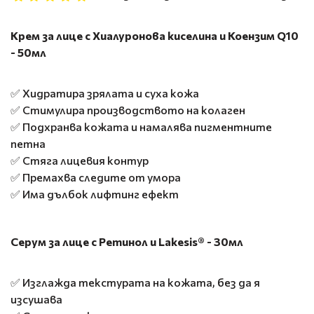
Крем за лице с Хиалуронова киселина и Коензим Q10
- 50мл
✅ Хидратира зрялата и суха кожа
✅ Стимулира производството на колаген
✅ Подхранва кожата и намалява пигментните
петна
✅ Стяга лицевия контур
✅ Премахва следите от умора
✅ Има дълбок лифтинг ефект
Серум за лице с Ретинол и Lakesis® - 30мл
✅ Изглажда текстурата на кожата, без да я
изсушава