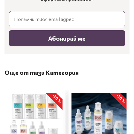
Email
Абонирай ме
Още от тази Категория
-30 %
-20 %