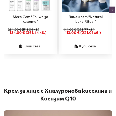
Мега Сет "Грижа за
Зимен сет "Natural
лицето"
Luxe Ritual"
264.00 €
(516.34 лв.)
141.00 €
(275.77 лв.)
184.80 €
(361.44 лв.)
113.00 €
(221.01 лв.)
Купи сега
Купи сега
Крем за лице с Хиалуронова киселина и
Коензим Q10