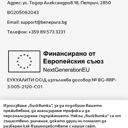
Адрес: ул. Тодор Александров 18, Петрич, 2850
BG205062043
Email:
support@benepura.bg
Телефон:
+359 89 573 3231
ЕУКУАЛИТИ ООД изпълнява договор № BG-RRP-
3.005-2120-C01
Използваме „бисквитки“, за да подобрим вашето
преживяване, да анализираме трафика и да
Pazaruvaj - Надежден
персонализираме съдържанието. Някои „бисквитки“ са от
помощник за покупки
съществено значение, докато други ни помагат да
разберем как взаимодействате с нашия сайт.