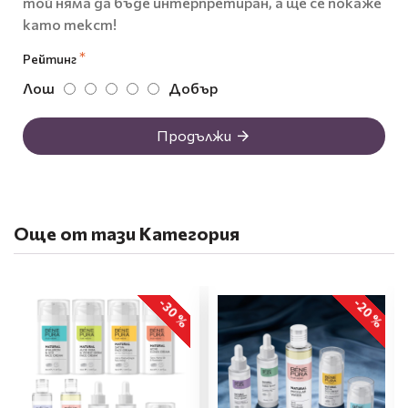
той няма да бъде интерпретиран, а ще се покаже
като текст!
Рейтинг
Лош
Добър
Продължи
Още от тази Категория
-30 %
-20 %