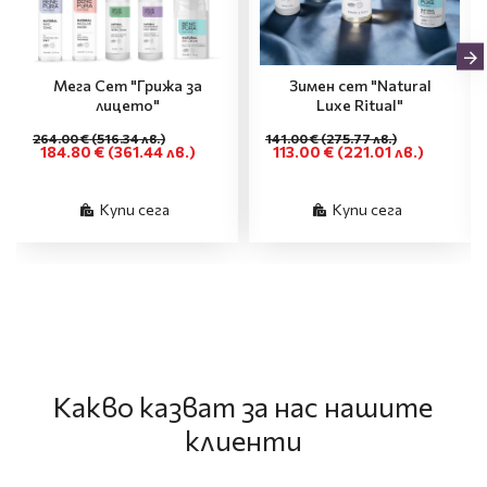
Мега Сет "Грижа за
Зимен сет "Natural
лицето"
Luxe Ritual"
264.00 €
(516.34 лв.)
141.00 €
(275.77 лв.)
184.80 €
(361.44 лв.)
113.00 €
(221.01 лв.)
Купи сега
Купи сега
Какво казват за нас нашите
клиенти