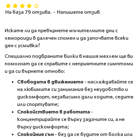
На база 79 отзива.
-
Напишете отзив
Искате ли да превърнете мъчителните дни с
хемороиди в далечен спомен и да започвате всеки
ден с усмивка?
Специално подбраните билки в нашия мехлем ще ви
помогнат да се справите с неприятните симптоми
и да си върнете отново:
Свободата в движението
- наслаждавайте се
на любимите си занимания без неудобство и
дискомфорт, независимо дали ходите, седите
или спортувате;
Спокойствието в работата
-
концентрирайте се върху задачите си, а не
върху дискомфорта;
Спокойния сън
- без да се будите от болка или