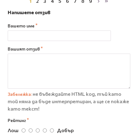
1
2
3
4
5
6
7
8
9
Напишете отзив
Вашето име
Вашият отзив
не въвеждайте HTML код, тъй като
Забележка:
той няма да бъде интерпретиран, а ще се покаже
като текст!
Рейтинг
Лош
Добър