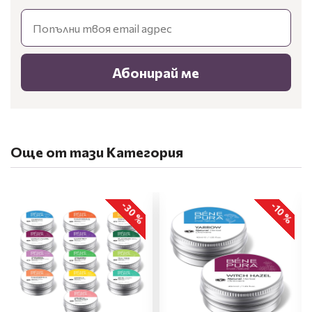
Email
Абонирай ме
Още от тази Категория
-30 %
-10 %