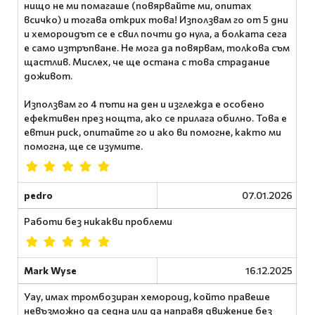
нищо не ми помагаше (повярвайте ми, опитах
всичко) и тогава открих това! Използвам го от 5 дни
и хемороидът се е свил почти до нула, а болката сега
е само изтръпване. Не мога да повярвам, толкова съм
щастлив. Мислех, че ще остана с това страдание
доживот.
Използвам го 4 пъти на ден и изглежда е особено
ефективен през нощта, ако се прилага обилно. Това е
евтин риск, опитайте го и ако ви помогне, както ми
помогна, ще се изумите.
pedro
07.01.2026
Работи без никакви проблеми
Mark Wyse
16.12.2025
Уау, имах тромбозиран хемороид, който правеше
невъзможно да седна или да направя движение без