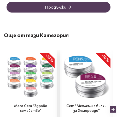
Продължи
Още от тази Категория
-30 %
-10 %
Мега Сет "Здраво
Сет "Мехлеми с билки
семейство"
за Хемороиди"