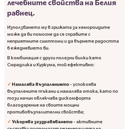
лечебните свойства на Белия
равнец.
Използването му в грижата за хемороидите
може да ви помогне да се справите с
неприятните симптоми и да върнете радостта
в ежедневието ви.
В комбинация с други полезни билки като
Смрадлика и Куркума, той ефективно:
✓
Намалява възпалението
- успокоява
възпалените тъкани и намалява отока, като по
този начин облекчава дискомфорта
благодарение на своите мощни
противовъзпалителни свойства;
✓
Ускорява заздравяването
- активните
съставки подпомагат регенерацията на