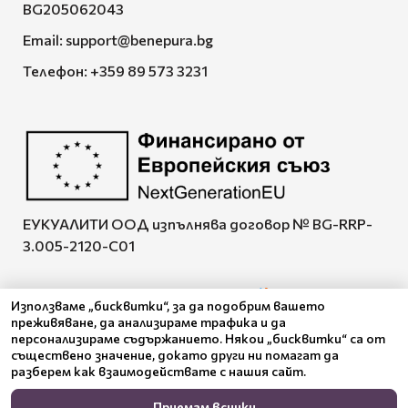
BG205062043
Email:
support@benepura.bg
Телефон:
+359 89 573 3231
ЕУКУАЛИТИ ООД изпълнява договор № BG-RRP-
3.005-2120-C01
Използваме „бисквитки“, за да подобрим вашето
преживяване, да анализираме трафика и да
Pazaruvaj - Надежден
персонализираме съдържанието. Някои „бисквитки“ са от
помощник за покупки
съществено значение, докато други ни помагат да
разберем как взаимодействате с нашия сайт.
Приемам всички