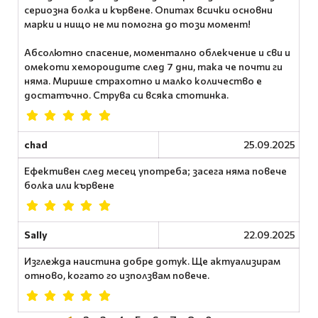
сериозна болка и кървене. Опитах всички основни
марки и нищо не ми помогна до този момент!
Абсолютно спасение, моментално облекчение и сви и
омекоти хемороидите след 7 дни, така че почти ги
няма. Мирише страхотно и малко количество е
достатъчно. Струва си всяка стотинка.
chad
25.09.2025
Ефективен след месец употреба; засега няма повече
болка или кървене
Sally
22.09.2025
Изглежда наистина добре дотук. Ще актуализирам
отново, когато го използвам повече.