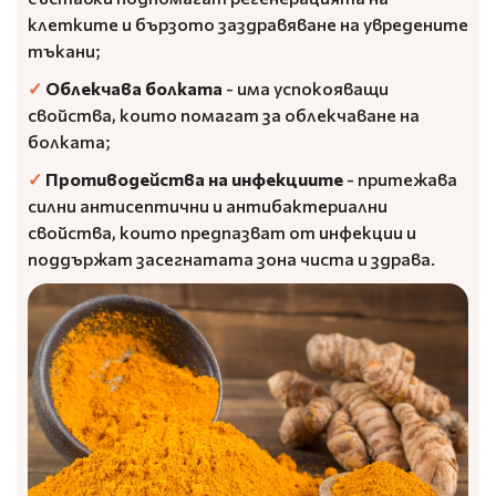
клетките и бързото заздравяване на увредените
тъкани;
✓
Облекчава болката
- има успокояващи
свойства, които помагат за облекчаване на
болката;
✓
Противодейства на инфекциите
- притежава
силни антисептични и антибактериални
свойства, които предпазват от инфекции и
поддържат засегнатата зона чиста и здрава.