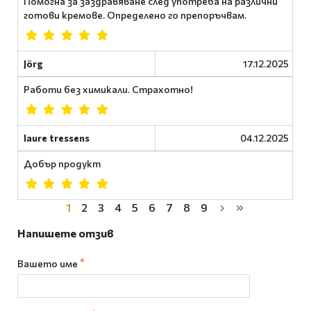
Помогна за заздравяване след употреба на различни
готови кремове. Определено го препоръчвам.
Jörg
17.12.2025
Работи без химикали. Страхотно!
laure tressens
04.12.2025
Добър продукт
1
2
3
4
5
6
7
8
9
Напишете отзив
Вашето име