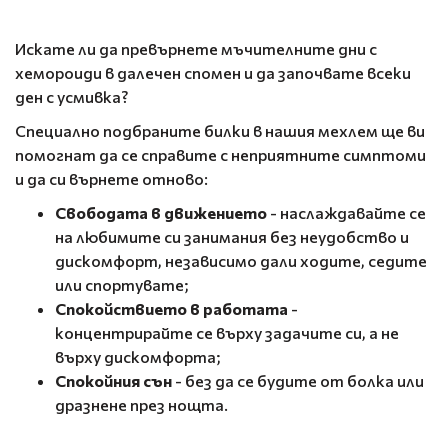
Искате ли да превърнете мъчителните дни с
хемороиди в далечен спомен и да започвате всеки
ден с усмивка?
Специално подбраните билки в нашия мехлем ще ви
помогнат да се справите с неприятните симптоми
и да си върнете отново:
Свободата в движението
- наслаждавайте се
на любимите си занимания без неудобство и
дискомфорт, независимо дали ходите, седите
или спортувате;
Спокойствието в работата
-
концентрирайте се върху задачите си, а не
върху дискомфорта;
Спокойния сън
- без да се будите от болка или
дразнене през нощта.