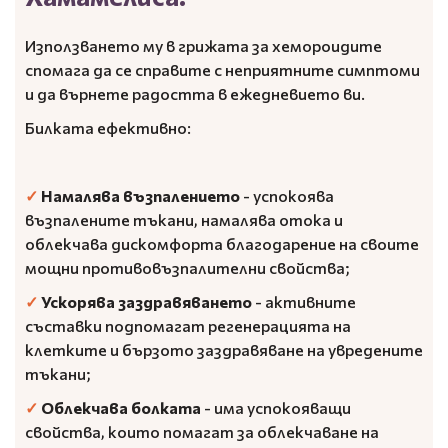
Използването му в грижата за хемороидите
спомага да се справите с неприятните симптоми
и да върнете радостта в ежедневието ви.
Билката ефективно:
✓
Намалява възпалението
- успокоява
възпалените тъкани, намалява отока и
облекчава дискомфорта благодарение на своите
мощни противовъзпалителни свойства;
✓
Ускорява заздравяването
- активните
съставки подпомагат регенерацията на
клетките и бързото заздравяване на увредените
тъкани;
✓
Облекчава болката
- има успокояващи
свойства, които помагат за облекчаване на