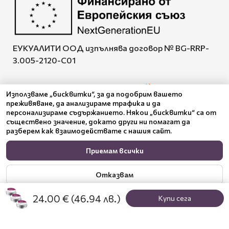
ЕУКУАЛИТИ ООД изпълнява договор № BG-RRP-
3.005-2120-C01
Използваме „бисквитки“, за да подобрим вашето
преживяване, да анализираме трафика и да
Pazaruvaj - Надежден
персонализираме съдържанието. Някои „бисквитки“ са от
помощник за покупки
съществено значение, докато други ни помагат да
разберем как взаимодействате с нашия сайт.
Приемам всички
Отказвам
24.00 €
(46.94 лв.)
Купи сега
Настройки
Политика за поверителност
© 2024 Benepura Trust Nature. All Rights Reserved