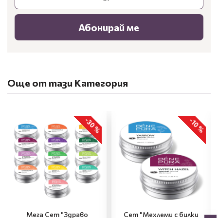
Абонирай ме
Още от тази Категория
-30 %
-10 %
Мега Сет "Здраво
Сет "Мехлеми с билки