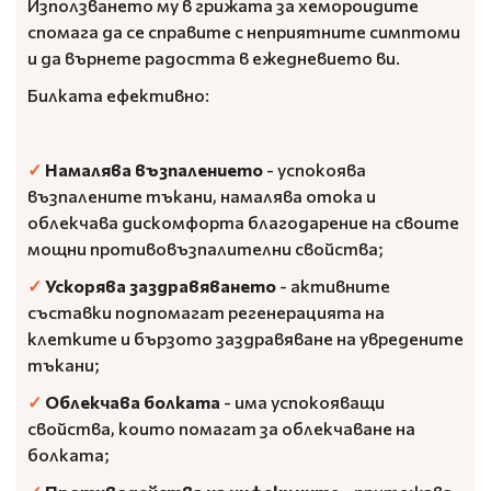
Използването му в грижата за хемороидите
спомага да се справите с неприятните симптоми
и да върнете радостта в ежедневието ви.
Билката ефективно:
✓
Намалява възпалението
- успокоява
възпалените тъкани, намалява отока и
облекчава дискомфорта благодарение на своите
мощни противовъзпалителни свойства;
✓
Ускорява заздравяването
- активните
съставки подпомагат регенерацията на
клетките и бързото заздравяване на увредените
тъкани;
✓
Облекчава болката
- има успокояващи
свойства, които помагат за облекчаване на
болката;