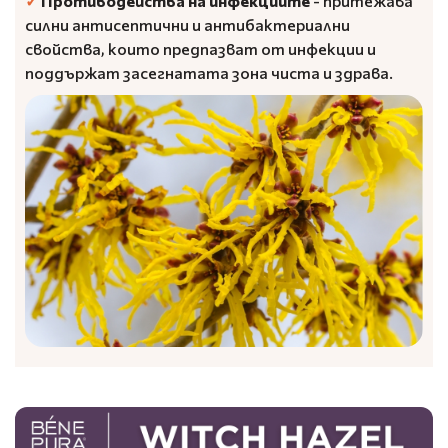
✓
Противодейства на инфекциите
- притежава
силни антисептични и антибактериални
свойства, които предпазват от инфекции и
поддържат засегнатата зона чиста и здрава.