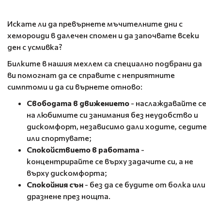
Искате ли да превърнете мъчителните дни с
хемороиди в далечен спомен и да започвате всеки
ден с усмивка?
Билките в нашия мехлем са специално подбрани да
ви помогнат да се справите с неприятните
симптоми и да си върнете отново:
Свободата в движението
- наслаждавайте се
на любимите си занимания без неудобство и
дискомфорт, независимо дали ходите, седите
или спортувате;
Спокойствието в работата
-
концентрирайте се върху задачите си, а не
върху дискомфорта;
Спокойния сън
- без да се будите от болка или
дразнене през нощта.