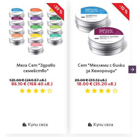
-30 %
-10 %
Мега Сет "Здраво
Сет "Мехлеми с билки
семейство"
за Хемороиди"
123.00 €
(240.57 лв.)
20.00 €
(39.12 лв.)
86.10 €
(168.40 лв.)
18.00 €
(35.20 лв.)
Купи сега
Купи сега