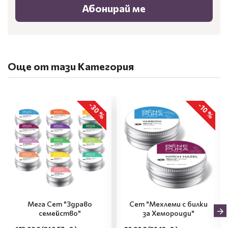
Абонирай ме
Още от тази Категория
-30 %
-10 %
Мега Сет "Здраво
Сет "Мехлеми с билки
семейство"
за Хемороиди"