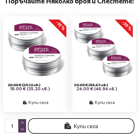
Поръчайте Няколко броя и Спестете:
-20 %
-10 %
20.00 €
(39.12 лв.)
30.00 €
(58.67 лв.)
18.00 €
(35.20 лв.)
24.00 €
(46.94 лв.)
Купи сега
Купи сега
Купи сега