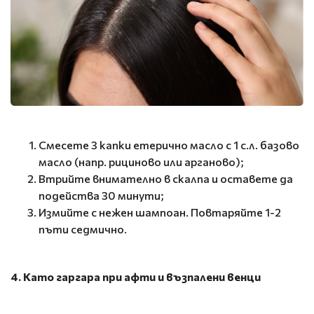
Смесете 3 капки етерично масло с 1 с.л. базово
масло (напр. рициново или арганово);
Втрийте внимателно в скалпа и оставете да
подейства 30 минути;
Измийте с нежен шампоан. Повтаряйте 1-2
пъти седмично.
4. Като гаргара при афти и възпалени венци