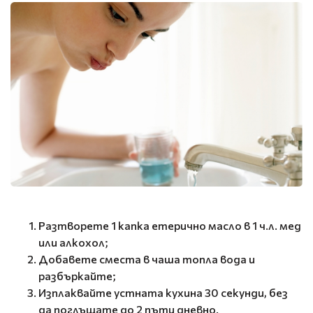
Разтворете 1 капка етерично масло в 1 ч.л. мед
или алкохол;
Добавете сместа в чаша топла вода и
разбъркайте;
Изплаквайте устната кухина 30 секунди, без
да поглъщате до 2 пъти дневно.