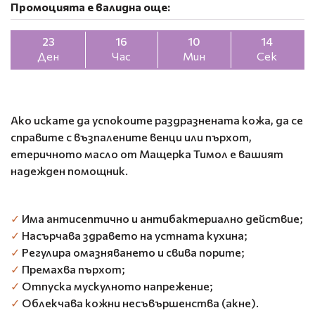
Промоцията е валидна още:
23
16
10
13
Ден
Час
Мин
Сек
Ако искате да успокоите раздразнената кожа, да се
справите с възпалените венци или пърхот,
етеричното масло от Мащерка Тимол е вашият
надежден помощник.
✓
Има антисептично и антибактериално действие;
✓
Насърчава здравето на устната кухина;
✓
Регулира омазняването и свива порите;
✓
Премахва пърхот;
✓
Отпуска мускулното напрежение;
✓
Облекчава кожни несъвършенства (акне).