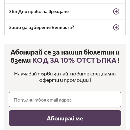
365 Дни право на връщане
Защо да изберете Benepura?
Абонирай се за нашия бюлетин и
вземи
КОД ЗА 10% ОТСТЪПКА
!
Научавай първи за най-новите специални
оферти и промоции !
Email
Абонирай ме