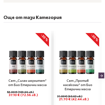
Още от тази Категория
-30 %
-30 %
Сет „Силен имунитет“
Сет „Против
от Био Етерични масла
насекоми“ от Био
Етерични масла
53.00 €
(103.66 лв.)
37.10 €
(72.56 лв.)
31.00 €
(60.63 лв.)
21.70 €
(42.44 лв.)