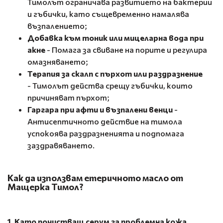
Тимолът ограничава развитието на бактерии
и гъбички, като същевременно намалява
възпалението;
Добавка към тоник или мицеларна вода при
акне
- Помага за свиване на порите и регулира
омазняването;
Терапия за скалп с пърхот или раздразнение
- Тимолът действа срещу гъбички, които
причиняват пърхот;
Гаргара при афти и възпалени венци
-
Антисептичното действие на тимола
успокоява раздразненията и подпомага
заздравяването.
Как да използвам етеричното масло от
Мащерка Тимол?
1. Като почистващ серум за проблемна кожа