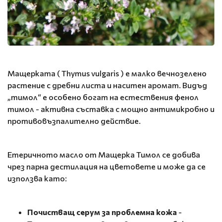
Мащерката ( Thymus vulgaris ) е малко вечнозелено
растение с дребни листа и наситен аромат. Видъд
„тимол“ е особено богат на естествения фенол
тимол - активна съставка с мощно антимикробно и
противовъзпалително действие.
Етеричното масло от Мащерка Тимол се добива
чрез парна дестилация на цветовете и може да се
използва като:
Почистващ серум за проблемна кожа
-