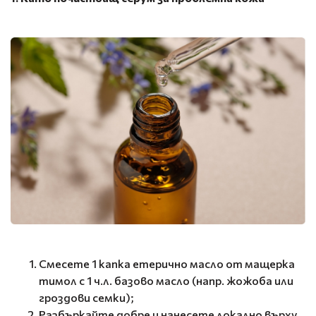
Смесете 1 капка етерично масло от мащерка
тимол с 1 ч.л. базово масло (напр. жожоба или
гроздови семки);
Разбъркайте добре и нанесете локално върху