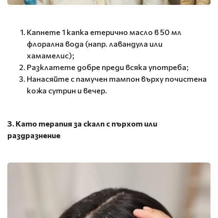
Капнете 1 капка етерично масло в 50 мл
флорална вода (напр. лавандула или
хамамелис);
Разклатете добре преди всяка употреба;
Нанасяйте с памучен тампон върху почистена
кожа сутрин и вечер.
3. Като терапия за скалп с пърхот или
раздразнение