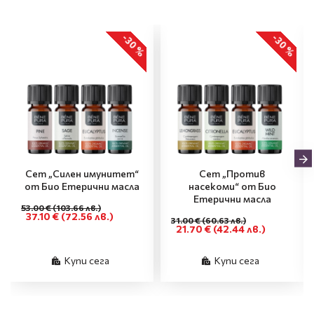
-30 %
-30 %
Сет „Силен имунитет“
Сет „Против
от Био Етерични масла
насекоми“ от Био
Етерични масла
53.00 €
(103.66 лв.)
37.10 €
(72.56 лв.)
31.00 €
(60.63 лв.)
21.70 €
(42.44 лв.)
Купи сега
Купи сега