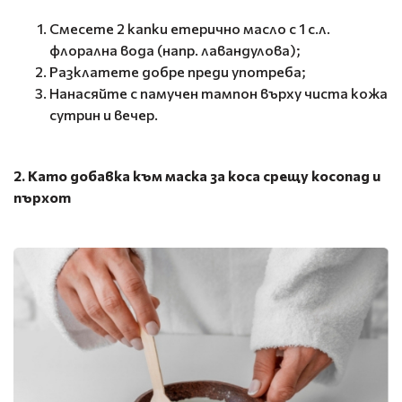
Смесете 2 капки етерично масло с 1 с.л.
флорална вода (напр. лавандулова);
Разклатете добре преди употреба;
Нанасяйте с памучен тампон върху чиста кожа
сутрин и вечер.
2. Като добавка към маска за коса срещу косопад и
пърхот