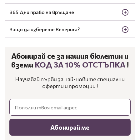
365 Дни право на връщане
Защо да изберете Benepura?
Абонирай се за нашия бюлетин и
вземи
КОД ЗА 10% ОТСТЪПКА
!
Научавай първи за най-новите специални
оферти и промоции !
Email
Абонирай ме