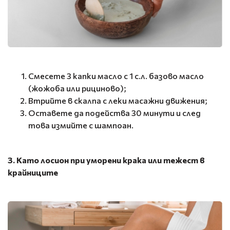
Смесете 3 капки масло с 1 с.л. базово масло
(жожоба или рициново);
Втрийте в скалпа с леки масажни движения;
Оставете да подейства 30 минути и след
това измийте с шампоан.
3. Като лосион при уморени крака или тежест в
крайниците