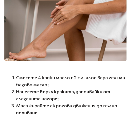
Смесете 4 капки масло с 2 с.л. алое вера гел или
базово масло;
Нанесете върху краката, започвайки от
глезените нагоре;
Масажирайте с кръгови движения до пълно
попиване.