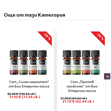
Още от тази Категория
-30 %
-30 %
Сет „Силен имунитет“
Сет „Против
от Био Етерични масла
насекоми“ от Био
Етерични масла
53.00 €
(103.66 лв.)
37.10 €
(72.56 лв.)
31.00 €
(60.63 лв.)
21.70 €
(42.44 лв.)