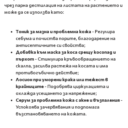
чрез парна дестилация на листата на растението и
може да се използва като:
Тоник за мазна и проблемна кожа
- Регулира
себума и почиства порите, благодарение на
антисептичните си свойства;
Добавка към маска за коса срещу косопад и
пърхот
- Стимулира кръвообращението на
скалпа, засилва растежа на косата и има
противогъбично действие;
Лосион при уморени крака или тежест в
крайниците
- Подобрява циркулацията и
охлажда усещането за напрежение;
Серум за проблемна кожа с акне и възпаления
-
Успокоява зачервявания и подпомага
възстановяването на кожата.