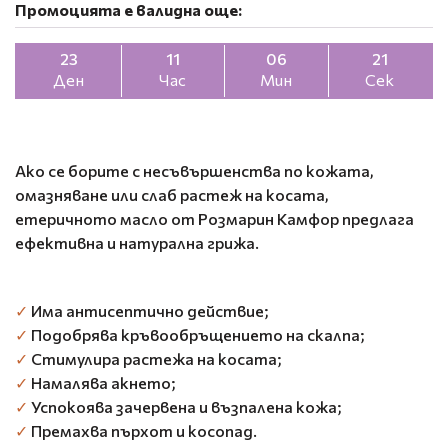
Промоцията е валидна още:
23
11
06
20
Ден
Час
Мин
Сек
Ако се борите с несъвършенства по кожата,
омазняване или слаб растеж на косата,
етеричното масло от Розмарин Камфор предлага
ефективна и натурална грижа.
✓
Има антисептично действие;
✓
Подобрява кръвообръщението на скалпа;
✓
Стимулира растежа на косата;
✓
Намалява акнето;
✓
Успокоява зачервена и възпалена кожа;
✓
Премахва пърхот и косопад.