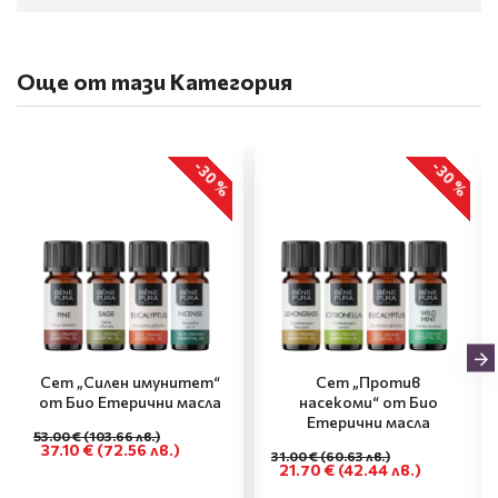
Още от тази Категория
-30 %
-30 %
Сет „Силен имунитет“
Сет „Против
от Био Етерични масла
насекоми“ от Био
Етерични масла
53.00 €
(103.66 лв.)
37.10 €
(72.56 лв.)
31.00 €
(60.63 лв.)
21.70 €
(42.44 лв.)