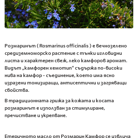
Розмаринът ( Rosmarinus officinalis ) е вечнозелено
средиземноморско растение с тънки игловидни
листа и характерен свеж, леко камфоров аромат.
Видът „камфорен хемотип“ съдържа по-високи
нива на камфор - съединение, което има ясно
изразени тонизиращи, антисептични и загряващи
свойства.
В традиционната грижа за кожата и косата
розмаринът е използван за стимулиране,
пречистване и укрепване.
Етеричното масло от Розмарин Камфор се извлича