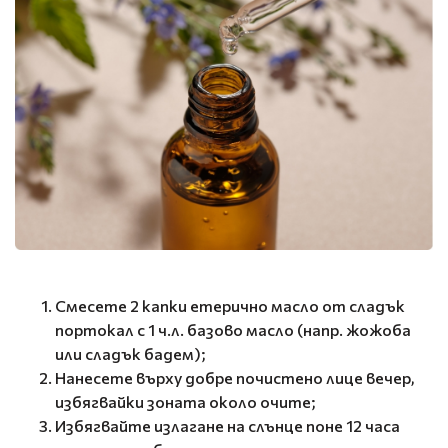
Смесете 2 капки етерично масло от сладък
портокал с 1 ч.л. базово масло (напр. жожоба
или сладък бадем);
Нанесете върху добре почистено лице вечер,
избягвайки зоната около очите;
Избягвайте излагане на слънце поне 12 часа