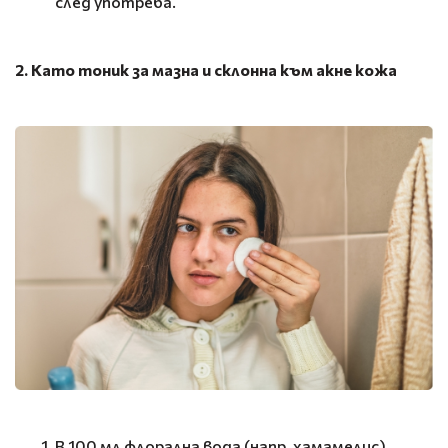
след употреба.
2. Като тоник за мазна и склонна към акне кожа
В 100 мл флорална вода (напр. хамамелис)