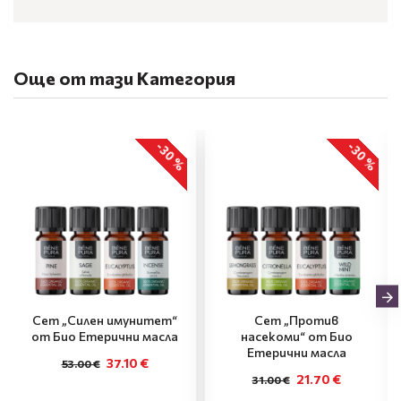
Още от тази Категория
-30 %
-30 %
Сет „Силен имунитет“
Сет „Против
от Био Етерични масла
насекоми“ от Био
Етерични масла
37.10 €
53.00 €
21.70 €
31.00 €