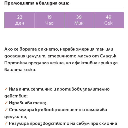
Промоцията е валидна още:
22
19
39
48
Ден
Час
Мин
Сек
Ако се борите с акнето, неравномерния тен или
досадния целулит, етеричното масло от Сладък
Портокал предлага нежна, но ефективна грижа за
вашата кожа.
✓
Има антисептично и противовъзпалително
действие;
✓
Изравнява тена;
✓
Стимулира кръвообръщението и намалява
целулита;
✓
Регулира производството на себум при склонна