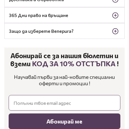
365 Дни право на връщане
Защо да изберете Benepura?
Абонирай се за нашия бюлетин и
вземи
КОД ЗА 10% ОТСТЪПКА
!
Научавай първи за най-новите специални
оферти и промоции !
Email
Абонирай ме