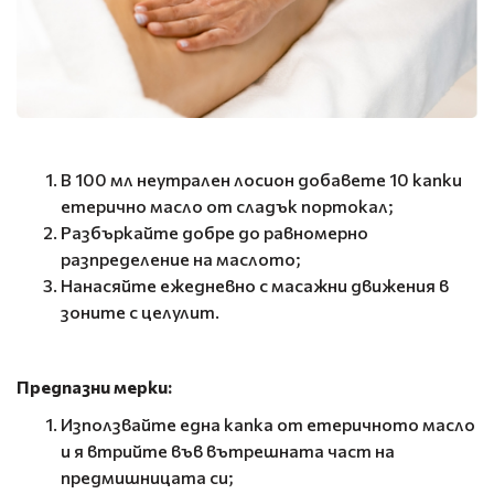
В 100 мл неутрален лосион добавете 10 капки
етерично масло от сладък портокал;
Разбъркайте добре до равномерно
разпределение на маслото;
Нанасяйте ежедневно с масажни движения в
зоните с целулит.
Предпазни мерки:
Използвайте една капка от етеричното масло
и я втрийте във вътрешната част на
предмишницата си;