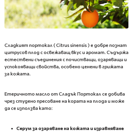
Сладкият портокал ( Citrus sinensis ) е добре познат
цитрусов плод с освежаващ вкус и аромат. Съдържа
естествени съединения с почистващи, озаряващи и
успокояващи свойства, особено ценени в грижата
за кожата.
Етеричното масло от Сладък Портокал се добива
чрез студено пресоване на кората на плода и може
да се използва като:
Серум за озаряване на кожата и изравняване