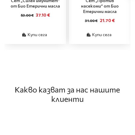
Сет „Силен имунитет“
Сет „Против
от Био Етерични масла
насекоми“ от Био
Етерични масла
37.10 €
53.00 €
21.70 €
31.00 €
Купи сега
Купи сега
Какво казват за нас нашите
клиенти