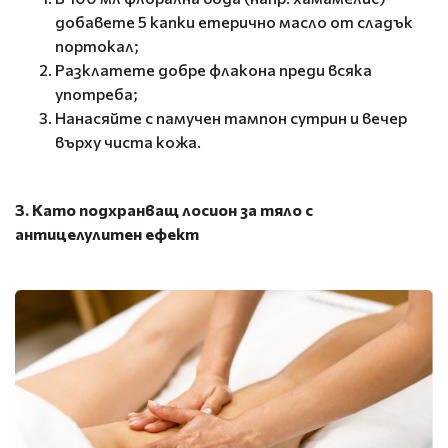
добавете 5 капки етерично масло от сладък
портокал;
Разклатете добре флакона преди всяка
употреба;
Нанасяйте с памучен тампон сутрин и вечер
върху чиста кожа.
3. Като подхранващ лосион за тяло с
антицелулитен ефект