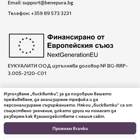
Email:
support@benepura.bg
Телефон:
+359 89 573 3231
ЕУКУАЛИТИ ООД изпълнява договор № BG-RRP-
3.005-2120-C01
Използваме „бисквитки“, за да подобрим вашето
преживяване, да анализираме трафика и да
Pazaruvaj - Надежден
персонализираме съдържанието. Някои „бисквитки“ са от
помощник за покупки
съществено значение, докато други ни помагат да
разберем как взаимодействате с нашия сайт.
Приемам всички