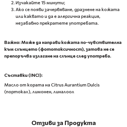
Изчакайте 15 минути;
Ако се появи зачервяване, дразнене на кожата
или каквато и да е алергична реакция,
незабавно прекратете употребата.
Важно: Може да направи кожата по-чувствителна
към слънцето (фототоксичност), затова не се
препоръчва излагане на слънце след употреба.
Съставки (INCI):
Масло от кората на Citrus Aurantium Dulcis
(портокал), лимонен, линалоол
Отзиви за Продукта