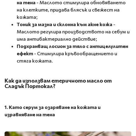
на тена
- Маслото стимулира обновяването
на клетките, придава блясък и свежест на
кожата;
Тоник за мазна и склонна към акне кожа
-
Маслото регулира производството на себум и
има антибактериално действие;
Подхранващ лосион за тяло с антицелулитен
ефект
- Стимулира кръвообращението и
стяга кожата.
Как да използвам етеричното масло от
Сладък Портокал?
1. Като серум за озаряване на кожата и
изравняване на тена