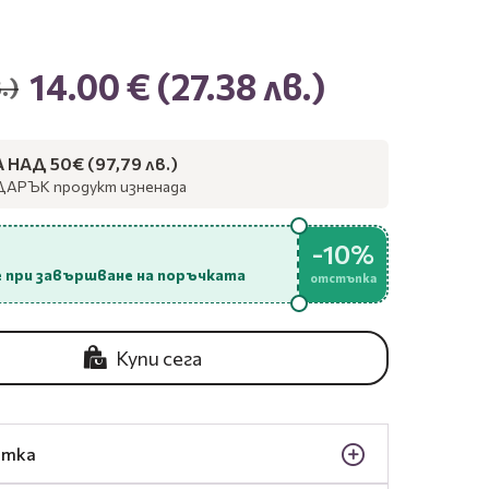
14.00 €
(27.38 лв.)
.)
НАД 50€ (97,79 лв.)
ДАРЪК продукт изненада
-10%
 при завършване на поръчката
отстъпка
Купи сега
отка