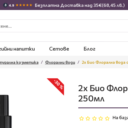
Безплатна Доставка над 35€(68,45 лв.)
★★★★★
4.9
гийни напитки
Сетове
Блог
атурална козметика
Флорални води
2x Био Флорална вода 
-30 %
2x Био Флор
250мл
На баз