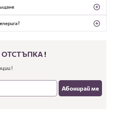
ръщане
enepura?
% ОТСТЪПКА
!
ции !
Абонирай ме