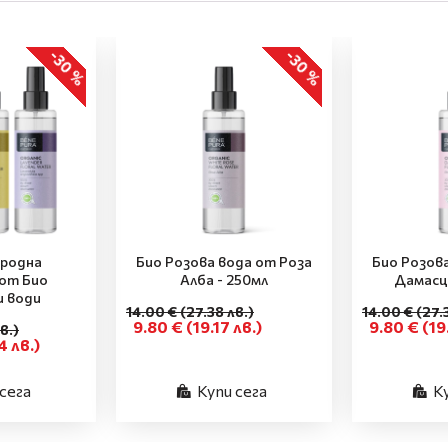
-30 %
-30 %
иродна
Био Розова вода от Роза
Био Розов
от Био
Алба - 250мл
Дамасц
и води
14.00 €
(27.38 лв.)
14.00 €
(27.
9.80 €
(19.17 лв.)
9.80 €
(19
в.)
4 лв.)
сега
Купи сега
К