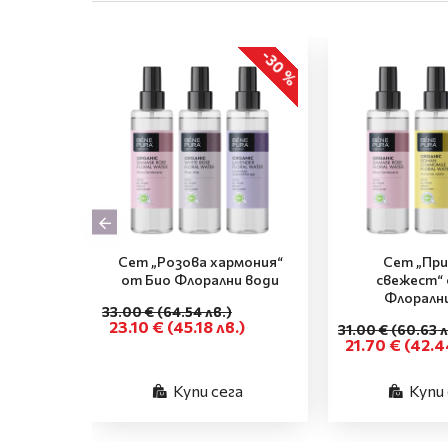
-30 %
Сет „Розова хармония“
Сет „Пр
от Био Флорални води
свежест“ 
Флоралн
33.00 €
(64.54 лв.)
23.10 €
(45.18 лв.)
31.00 €
(60.63 л
21.70 €
(42.4
Купи сега
Купи 