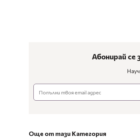
Абонирай се 
Науч
Email
Още от тази Категория