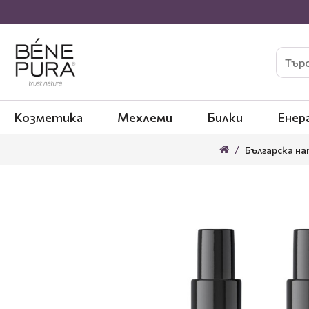
Козметика
Мехлеми
Билки
Енер
Българска н