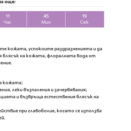
а още:
11
45
17
Час
Мин
Сек
ите кожата, успокоите раздразненията и да
 блясък на кожата, флоралната вода от
ение.
а кожата;
ния, леки възпаления и зачервявания;
цията и възвръща естествения блясък на
йствие при главоболие, когато се използва
ей.