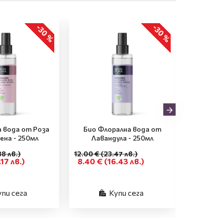
-30 %
-30 %
а вода от Роза
Био Флорална вода от
Био Ф
ена - 250мл
Лавандула - 250мл
М
38 лв.)
12.00 €
(23.47 лв.)
12.00 €
(
.17 лв.)
8.40 €
(16.43 лв.)
8.40 €
упи сега
Купи сега