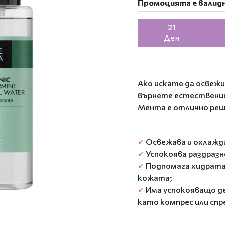
Промоцията е валидн
21
Ден
Ако искате да освеж
върнете естествения
Мента е отлично реш
✓
Освежава и охлажд
✓
Успокоява раздразне
✓
Подпомага хидрата
кожата;
✓
Има успокояващо де
като компрес или спр