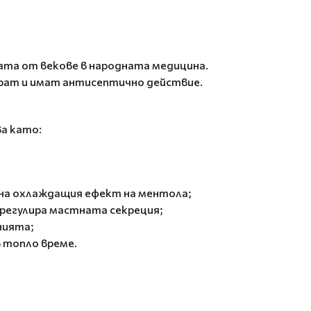
ната от векове в народната медицина.
рат и имат антисептично действие.
ва като:
е на охлаждащия ефект на ментола;
 регулира мастната секреция;
нията;
 топло време.