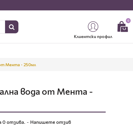
0
Клиентски профил
от Мента - 250мл
ална вода от Мента -
а 0 отзива.
-
Напишете отзив