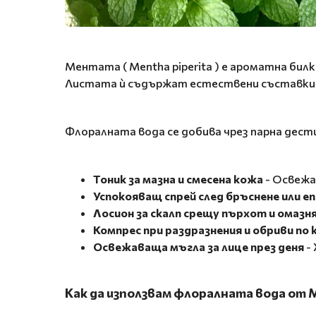
Ментата ( Mentha piperita ) е ароматна би
Листата ѝ съдържат естествени съставки 
Флоралната вода се добива чрез парна дест
Тоник за мазна и смесена кожа
- Освежа
Успокояващ спрей след бръснене или е
Лосион за скалп срещу пърхот и омазн
Компрес при раздразнения и обриви по
Освежаваща мъгла за лице през деня
-
Как да използвам флоралната вода от