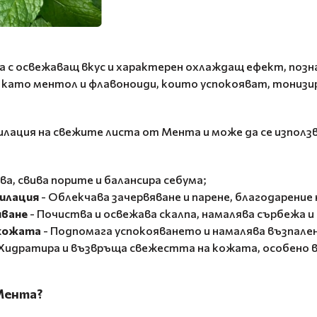
лка с освежаващ вкус и характерен охлаждащ ефект, поз
като ментол и флавоноиди, които успокояват, тонизи
илация на свежите листа от Мента и може да се използ
ва, свива порите и балансира себума;
пилация
- Облекчава зачервяване и парене, благодарени
яване
- Почиства и освежава скалпа, намалява сърбежа и
 кожата
- Подпомага успокояването и намалява възпале
 Хидратира и възвръща свежестта на кожата, особено в
 Мента?