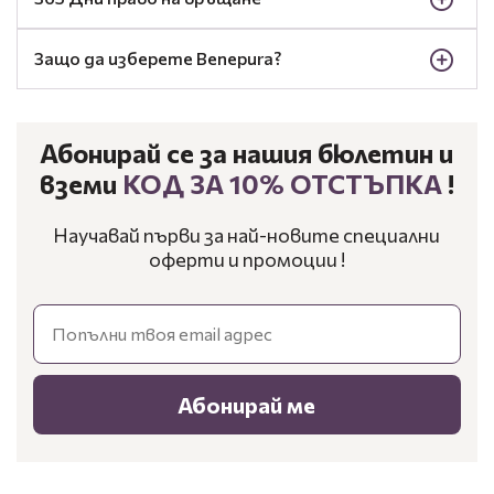
Защо да изберете Benepura?
Абонирай се за нашия бюлетин и
вземи
КОД ЗА 10% ОТСТЪПКА
!
Научавай първи за най-новите специални
оферти и промоции !
Email
Абонирай ме