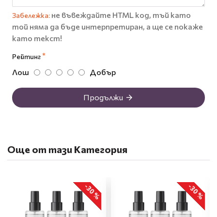
не въвеждайте HTML код, тъй като
Забележка:
той няма да бъде интерпретиран, а ще се покаже
като текст!
Рейтинг
Лош
Добър
Продължи
Още от тази Категория
-30 %
-30 %