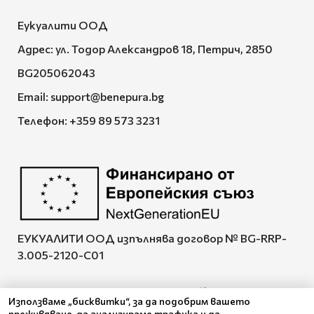
Еукуалити ООД
Адрес: ул. Тодор Александров 18, Петрич, 2850
BG205062043
Email:
support@benepura.bg
Телефон:
+359 89 573 3231
ЕУКУАЛИТИ ООД изпълнява договор № BG-RRP-
3.005-2120-C01
Използваме „бисквитки“, за да подобрим вашето
преживяване, да анализираме трафика и да