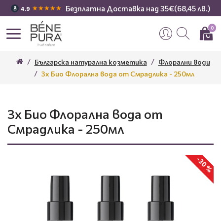
Безплатна Доставка над 35€(68,45 лв.)
★★★★★
4.9
0
Българска натурална козметика
Флорални води
3x Био Флорална вода от Смрадлика - 250мл
3x Био Флорална вода от
Смрадлика - 250мл
-30 %