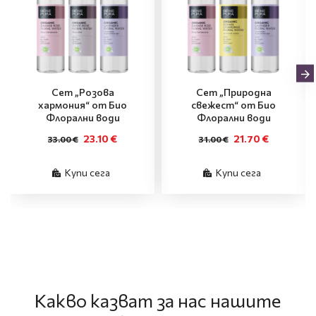
Сет „Розова
Сет „Природна
хармония“ от Био
свежест“ от Био
Флорални води
Флорални води
23.10 €
21.70 €
33.00 €
31.00 €
Купи сега
Купи сега
Какво казват за нас нашите