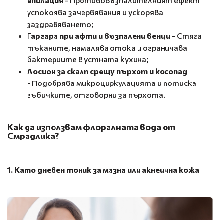
епилация
- Противовъзпалителният ефект
успокоява зачервявания и ускорява
заздравяването;
Гаргара при афти и възпалени венци
- Стяга
тъканите, намалява отока и ограничава
бактериите в устната кухина;
Лосион за скалп срещу пърхот и косопад
- Подобрява микроциркулацията и потиска
гъбичките, отговорни за пърхота.
Как да използвам флоралната вода от
Смрадлика?
1. Като дневен тоник за мазна или акнеична кожа