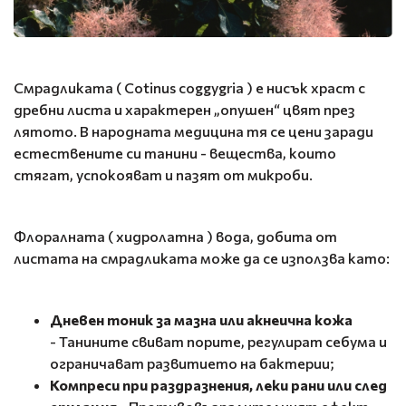
Смрадликата ( Cotinus coggygria ) е нисък храст с
дребни листа и характерен „опушен“ цвят през
лятото. В народната медицина тя се цени заради
естествените си танини - вещества, които
стягат, успокояват и пазят от микроби.
Флоралната ( хидролатна ) вода, добита от
листата на смрадликата може да се използва като:
Дневен тоник за мазна или акнеична кожа
- Танините свиват порите, регулират себума и
ограничават развитието на бактерии;
Компреси при раздразнения, леки рани или след