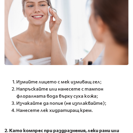
Измийте лицето с мек измиващ гел;
Напръскайте или нанесете с тампон
флоралната вода върху суха кожа;
Изчакайте да попие (не изплаквайте);
Нанесете лек хидратиращ крем.
2. Като компрес при раздразнения, леки рани или