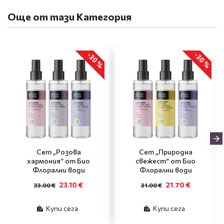
Още от тази Категория
-30 %
-30 %
Сет „Розова
Сет „Природна
хармония“ от Био
свежест“ от Био
Флорални води
Флорални води
23.10 €
21.70 €
33.00 €
31.00 €
Купи сега
Купи сега