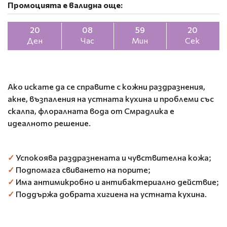
Промоцията е валидна още:
20
08
59
19
Ден
Час
Мин
Сек
Ако искате да се справите с кожни раздразнения,
акне, възпаления на устната кухина и проблеми със
скалпа, флоралната вода от Смрадлика е
идеалното решение.
✓
Успокоява раздразнената и чувствителна кожа;
✓
Подпомага свиването на порите;
✓
Има антимикробно и антибактериално действие;
✓
Поддържа добрата хигиена на устната кухина.