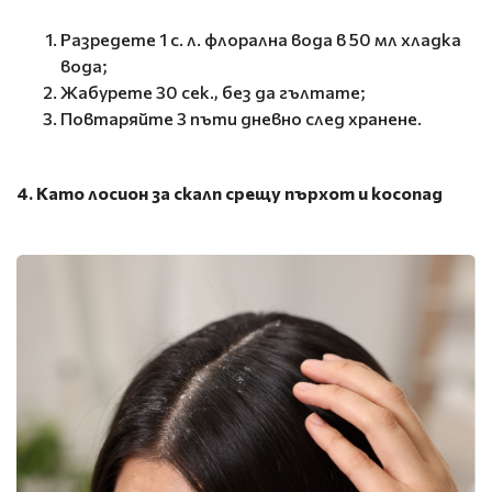
Разредете 1 с. л. флорална вода в 50 мл хладка
вода;
Жабурете 30 сек., без да гълтате;
Повтаряйте 3 пъти дневно след хранене.
4. Като лосион за скалп срещу пърхот и косопад