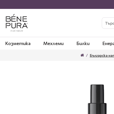
Козметика
Мехлеми
Билки
Енер
Българска на