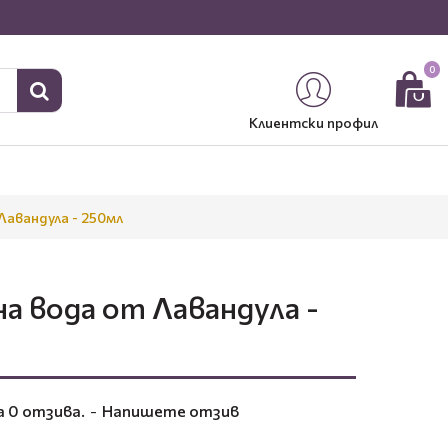
0
Клиентски профил
Лавандула - 250мл
а вода от Лавандула -
а 0 отзива.
-
Напишете отзив