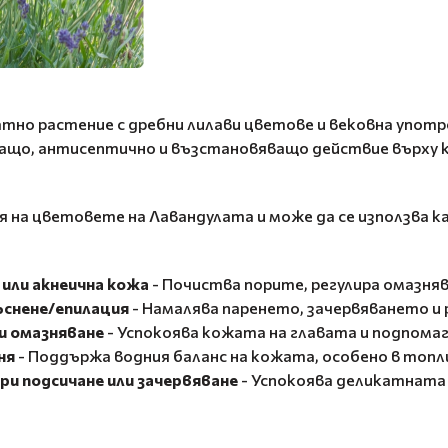
роматно растение с дребни лилави цветове и вековна упо
ващо, антисептично и възстановяващо действие върху 
я на цветовете на Лавандулата и може да се използва к
 или акнеична кожа
- Почиства порите, регулира омазня
ръснене/епилация
- Намалява паренето, зачервяването и 
ли омазняване
- Успокоява кожата на главата и подпома
ня
- Поддържа водния баланс на кожата, особено в топли
ри подсичане или зачервяване
- Успокоява деликатната