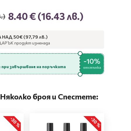
8.40 €
(16.43 лв.)
.)
НАД 50€ (97,79 лв.)
ДАРЪК продукт изненада
-10%
 при завършване на поръчката
отстъпка
Няколко броя и Спестете:
-30 %
-30 %