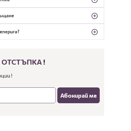
ръщане
enepura?
% ОТСТЪПКА
!
ции !
Абонирай ме