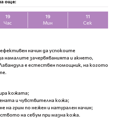
а още:
19
19
10
Час
Мин
Сек
 ефективен начин да успокоите
да намалите зачервяванията и акнето,
Лавандула е естествен помощник, на когото
те.
ира кожата;
ената и чувствителна кожа;
е на грим по нежен и натурален начин;
ството на себум при мазна кожа.