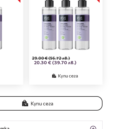
29.00 €
(56.72 лв.)
20.30 €
(39.70 лв.)
Купи сега
Купи сега
отка