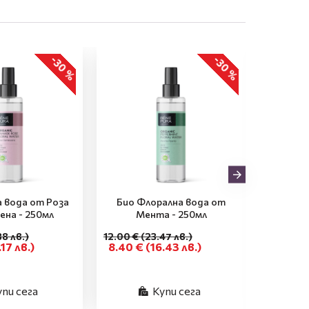
-30 %
-30 %
а вода от Роза
Био Флорална вода от
Био Ф
ена - 250мл
Мента - 250мл
Римск
38 лв.)
12.00 €
(23.47 лв.)
12.00 €
(
.17 лв.)
8.40 €
(16.43 лв.)
8.40 €
упи сега
Купи сега