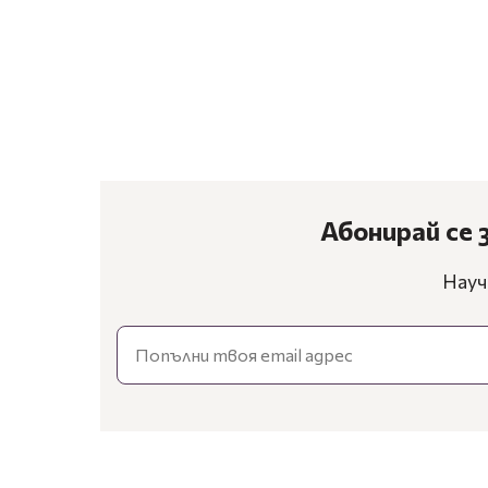
Абонирай се 
Науч
Email