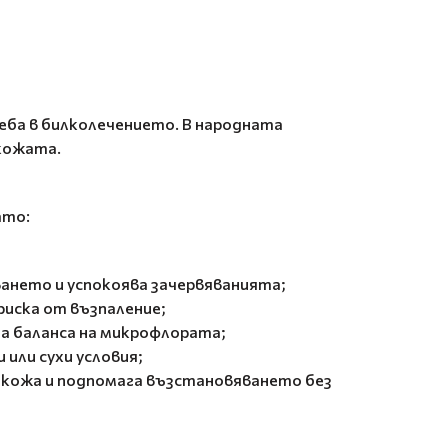
треба в билколечението. В народната
кожата.
ато:
ването и успокоява зачервяванията;
риска от възпаление;
га баланса на микрофлората;
 или сухи условия;
 кожа и подпомага възстановяването без