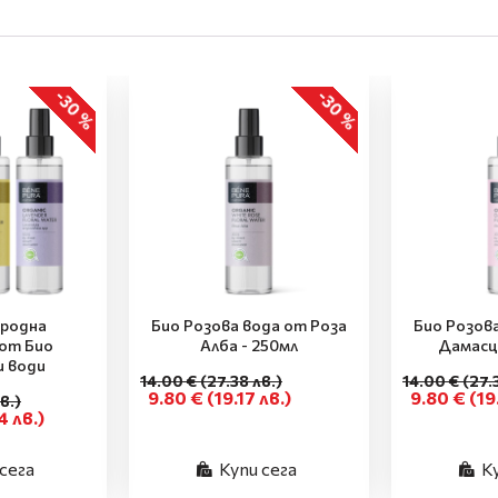
-30 %
-30 %
иродна
Био Розова вода от Роза
Био Розов
от Био
Алба - 250мл
Дамасц
и води
14.00 €
(27.38 лв.)
14.00 €
(27.
9.80 €
(19.17 лв.)
9.80 €
(19
в.)
4 лв.)
сега
Купи сега
К