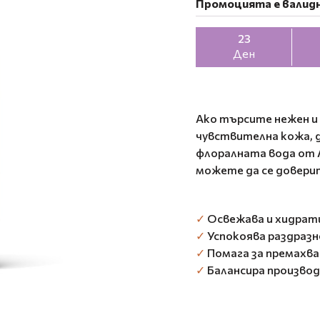
Промоцията е валидн
23
Ден
Ако търсите нежен и
чувствителна кожа, 
флоралната вода от 
можете да се довери
✓
Освежава и хидрат
✓
Успокоява раздразн
✓
Помага за премахван
✓
Балансира производ