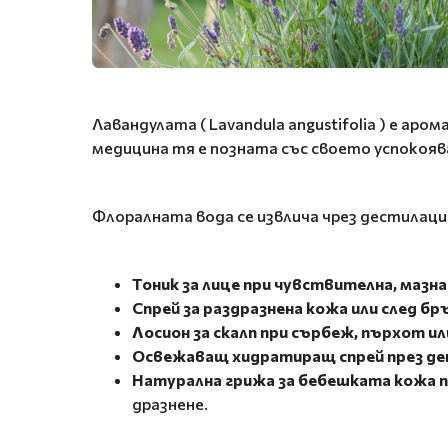
Лавандулата ( Lavandula angustifolia ) е а
медицина тя е позната със своето успокоя
Флоралната вода се извлича чрез дестилаци
Тоник за лице при чувствителна, мазна
Спрей за раздразнена кожа или след б
Лосион за скалп при сърбеж, пърхот и
Освежаващ хидратиращ спрей през де
Натурална грижа за бебешката кожа п
дразнене.