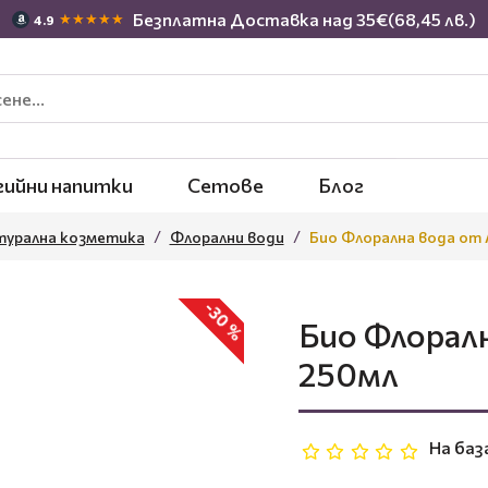
Безплатна Доставка над 35€(68,45 лв.)
★★★★★
4.9
гийни напитки
Сетове
Блог
турална козметика
Флорални води
Био Флорална вода от 
-30 %
Био Флоралн
250мл
На баз