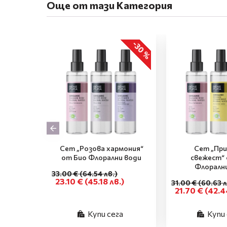
Още от тази Категория
-30 %
Сет „Розова хармония“
Сет „Пр
от Био Флорални води
свежест“ 
Флоралн
33.00 €
(64.54 лв.)
23.10 €
(45.18 лв.)
31.00 €
(60.63 л
21.70 €
(42.4
Купи сега
Купи 