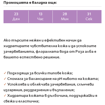
Промоцията е валидна още:
23
13
28
30
Ден
Час
Мин
Сек
Ако търсите нежен и ефективен начин да
хидратирате чувствителна кожа и да успокоите
зачервяванията, флоралната вода от Роза алба е
вашето естествено решение.
✓
Подходяща за всички типове кожа;
✓
Спомага за балансиране на pH нивото на кожата;
✓
Успокоява и облекчава зачервявания, слънчеви
изгаряния, раздразнения и възпаления;
✓
Хидратира кожата в дълбочина, поддържайки я
свежа и еластична;