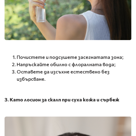
Почистете и подсушете засегнатата зона;
Напръскайте обилно с флоралната вода;
Оставете да изсъхне естествено без
избърсване.
3. Като лосион за скалп при суха кожа и сърбеж