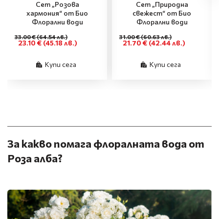
Сет „Розова
Сет „Природна
хармония“ от Био
свежест“ от Био
Флорални води
Флорални води
33.00 €
(64.54 лв.)
31.00 €
(60.63 лв.)
23.10 €
(45.18 лв.)
21.70 €
(42.44 лв.)
Купи сега
Купи сега
За какво помага флоралната вода от
Роза алба?