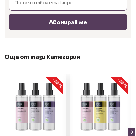
Абонирай ме
Още от тази Категория
-30 %
-30 %