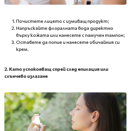
Почистете лицето с измиващ продукт;
Напръскайте флоралната вода директно
върху кожата или нанесете с памучен тампон;
Оставете да попие и нанесете обичайния си
крем.
2. Като успокояващ спрей след епилация или
слънчево излагане