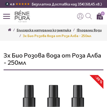
Безплатна Доставка над 35€(68,45 лв.)
★★★★★
4.9
0
Българска натурална козметика
Флорални води
3x Био Розова вода от Роза Алба - 250мл
3x Био Розова вода от Роза Алба
- 250мл
-30 %