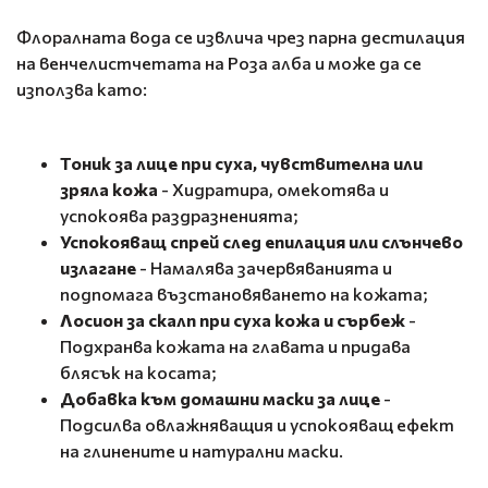
Флоралната вода се извлича чрез парна дестилация
на венчелистчетата на Роза алба и може да се
използва като:
Тоник за лице при суха, чувствителна или
зряла кожа
- Хидратира, омекотява и
успокоява раздразненията;
Успокояващ спрей след епилация или слънчево
излагане
- Намалява зачервяванията и
подпомага възстановяването на кожата;
Лосион за скалп при суха кожа и сърбеж
-
Подхранва кожата на главата и придава
блясък на косата;
Добавка към домашни маски за лице
-
Подсилва овлажняващия и успокояващ ефект
на глинените и натурални маски.