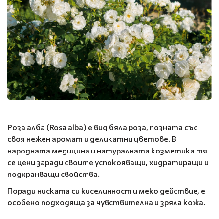
Роза алба (Rosa alba) е вид бяла роза, позната със
своя нежен аромат и деликатни цветове. В
народната медицина и натуралната козметика тя
се цени заради своите успокояващи, хидратиращи и
подхранващи свойства.
Поради ниската си киселинност и меко действие, е
особено подходяща за чувствителна и зряла кожа.