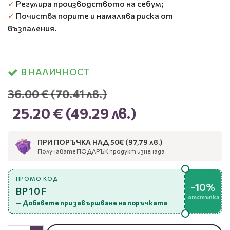
✓
Регулира производството на себум;
✓
Почиства порите и намалява риска от
възпаления.
В НАЛИЧНОСТ
36.00 €
(70.41 лв.)
25.20 €
(49.29 лв.)
ПРИ ПОРЪЧКА НАД 50€ (97,79 лв.)
Получавате ПОДАРЪК продукт изненада
ПРОМО КОД
-10%
BP10F
отстъпка
— Добавете при завършване на поръчката