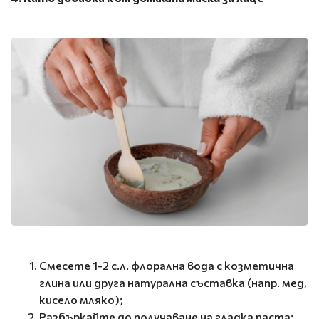
Смесете 1-2 с.л. флорална вода с козметична
глина или друга натурална съставка (напр. мед,
кисело мляко);
Разбъркайте до получаване на гладка паста;