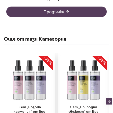
Продължи
Още от тази Категория
-30 %
-30 %
Сет „Розова
Сет „Природна
хармония“ от Био
свежест“ от Био