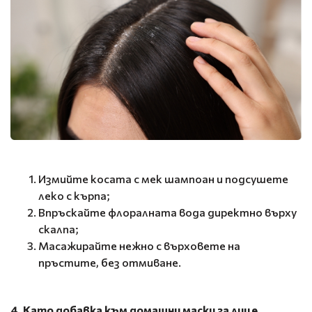
Измийте косата с мек шампоан и подсушете
леко с кърпа;
Впръскайте флоралната вода директно върху
скалпа;
Масажирайте нежно с върховете на
пръстите, без отмиване.
4. Като добавка към домашни маски за лице