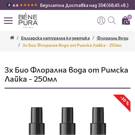
Безплатна Доставка над 35€(68,45 лв.)
★★★★★
4.9
0
Българска натурална козметика
Флорални води
3x Био Флорална вода от Римска Лайка - 250мл
3x Био Флорална вода от Римска
Лайка - 250мл
-30 %