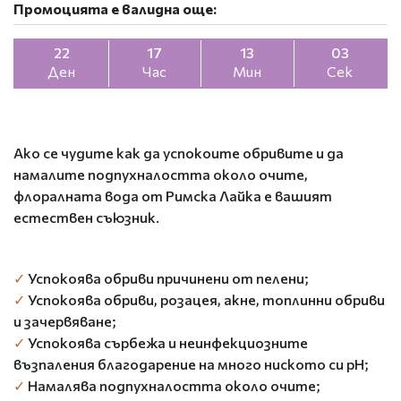
Промоцията е валидна още:
22
17
13
02
Ден
Час
Мин
Сек
Ако се чудите как да успокоите обривите и да
намалите подпухналостта около очите,
флоралната вода от Римска Лайка е вашият
естествен съюзник.
✓
Успокоява обриви причинени от пелени;
✓
Успокоява обриви, розацея, акне, топлинни обриви
и зачервяване;
✓
Успокоява сърбежа и неинфекциозните
възпаления благодарение на много ниското си рН;
✓
Намалява подпухналостта около очите;