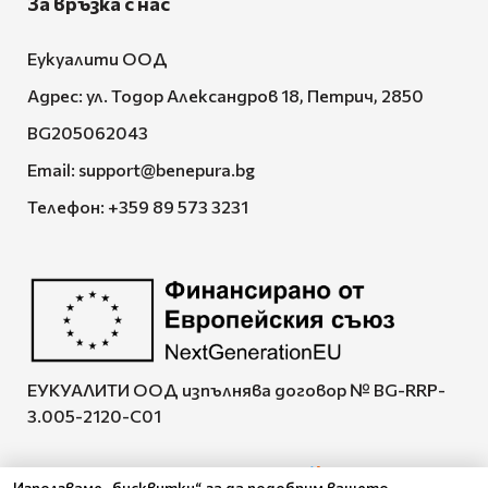
За връзка с нас
Еукуалити ООД
Адрес: ул. Тодор Александров 18, Петрич, 2850
BG205062043
Email:
support@benepura.bg
Телефон:
+359 89 573 3231
ЕУКУАЛИТИ ООД изпълнява договор № BG-RRP-
3.005-2120-C01
Използваме „бисквитки“, за да подобрим вашето