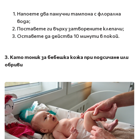
Напоете два памучни тампона с флорална
вода;
Поставете ги върху затворените клепачи;
Оставете да действа 10 минути в покой.
3. Като тоник за бебешка кожа при подсичане или
обриви