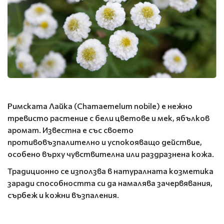
Римската Лайка (Chamaemelum nobile) е нежно
тревисто растение с бели цветове и мек, ябълков
аромат. Известна е със своето
противовъзпалително и успокояващо действие,
особено върху чувствителна или раздразнена кожа.
Традиционно се използва в натуралната козметика
заради способността си да намалява зачервявания,
сърбеж и кожни възпаления.