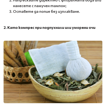
нанесете с памучен тампон;
Оставете да попие без изплакване.
2. Като компрес при подпухнали или уморени очи