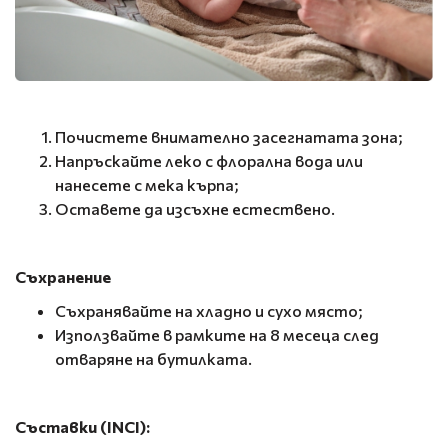
Почистете внимателно засегнатата зона;
Напръскайте леко с флорална вода или
нанесете с мека кърпа;
Оставете да изсъхне естествено.
Съхранение
Съхранявайте на хладно и сухо място;
Използвайте в рамките на 8 месеца след
отваряне на бутилката.
Съставки (INCI):