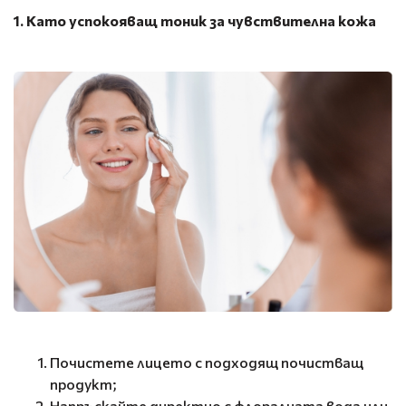
1. Като успокояващ тоник за чувствителна кожа
Почистете лицето с подходящ почистващ
продукт;
Напръскайте директно с флоралната вода или