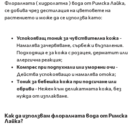
Флоралната ( хидролатна ) вода от Римска Лайка,
се добива чрез дестилация на цветовете на
растението и може да се използва като:
Успокояващ тоник за чувствителна кожа
-
Намалява зачервяване, сърбеж и възпаления.
Подходяща е за кожа с розацея, дерматит или
алергична реакция;
Компрес при подпухнали или уморени очи
-
Действа успокояващо и намалява отока;
Тоник за бебешка кожа при подсичане или
обриви
- Нежен към деликатната кожа, без
нужда от изплакване.
Как да използвам флоралната вода от Римска
Лайка?