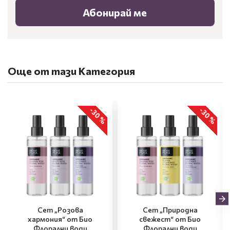
Абонирай ме
Още от тази Категория
-30 %
-30 %
Сет „Розова
Сет „Природна
хармония“ от Био
свежест“ от Био
Флорални води
Флорални води