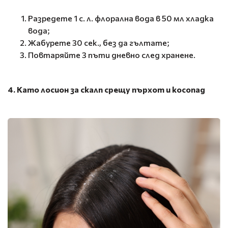
Разредете 1 с. л. флорална вода в 50 мл хладка
вода;
Жабурете 30 сек., без да гълтате;
Повтаряйте 3 пъти дневно след хранене.
4. Като лосион за скалп срещу пърхот и косопад