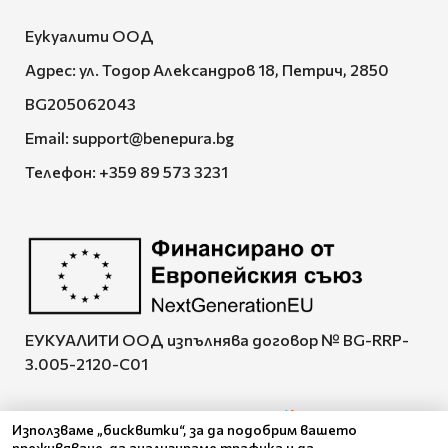
Еукуалити ООД
Адрес: ул. Тодор Александров 18, Петрич, 2850
BG205062043
Email:
support@benepura.bg
Телефон:
+359 89 573 3231
ЕУКУАЛИТИ ООД изпълнява договор № BG-RRP-
3.005-2120-C01
Използваме „бисквитки“, за да подобрим вашето
преживяване, да анализираме трафика и да