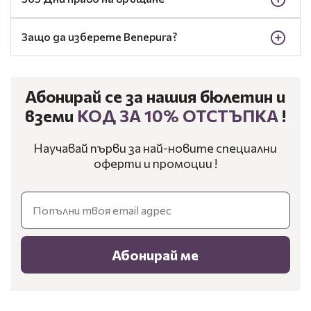
Защо да изберете Benepura?
Абонирай се за нашия бюлетин и
вземи
КОД ЗА 10% ОТСТЪПКА
!
Научавай първи за най-новите специални
оферти и промоции !
Email
Абонирай ме