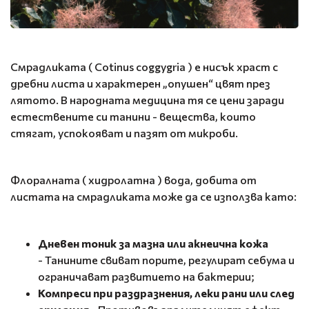
Смрадликата ( Cotinus coggygria ) е нисък храст с
дребни листа и характерен „опушен“ цвят през
лятото. В народната медицина тя се цени заради
естествените си танини - вещества, които
стягат, успокояват и пазят от микроби.
Флоралната ( хидролатна ) вода, добита от
листата на смрадликата може да се използва като:
Дневен тоник за мазна или акнеична кожа
- Танините свиват порите, регулират себума и
ограничават развитието на бактерии;
Компреси при раздразнения, леки рани или след