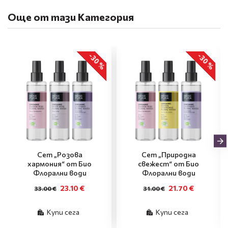
Още от тази Категория
-30 %
-30 %
Сет „Розова
Сет „Природна
хармония“ от Био
свежест“ от Био
Флорални води
Флорални води
23.10 €
21.70 €
33.00 €
31.00 €
Купи сега
Купи сега