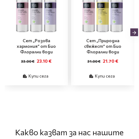
Сет „Розова
Сет „Природна
хармония“ от Био
свежест“ от Био
Флорални води
Флорални води
23.10 €
21.70 €
33.00 €
31.00 €
Купи сега
Купи сега
Какво казват за нас нашите