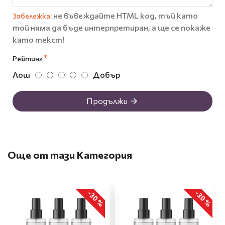
не въвеждайте HTML код, тъй като
Забележка:
той няма да бъде интерпретиран, а ще се покаже
като текст!
Рейтинг
Лош
Добър
Продължи
Още от тази Категория
-30 %
-30 %