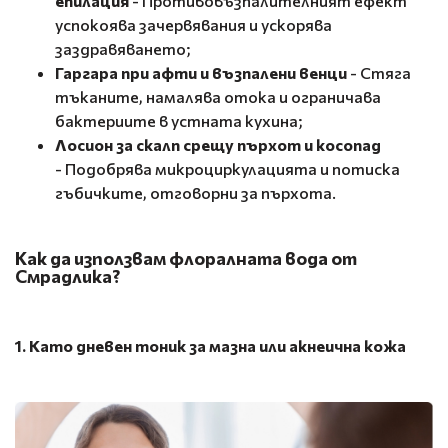
епилация
- Противовъзпалителният ефект
успокоява зачервявания и ускорява
заздравяването;
Гаргара при афти и възпалени венци
- Стяга
тъканите, намалява отока и ограничава
бактериите в устната кухина;
Лосион за скалп срещу пърхот и косопад
- Подобрява микроциркулацията и потиска
гъбичките, отговорни за пърхота.
Как да използвам флоралната вода от
Смрадлика?
1. Като дневен тоник за мазна или акнеична кожа