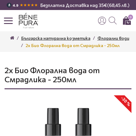
Безплатна Доставка над 35€(68,45 лв.)
★★★★★
4.9
0
Българска натурална козметика
Флорални води
2x Био Флорална вода от Смрадлика - 250мл
2x Био Флорална вода от
Смрадлика - 250мл
-30 %