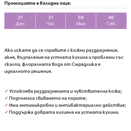
Промоцията е валидна още:
21
21
59
45
Ден
Час
Мин
Сек
Ако искате да се справите с кожни раздразнения,
акне, възпаления на устната кухина и проблеми със
скалпа, флоралната вода от Смрадлика е
идеалното решение.
✓
Успокоява раздразнената и чувствителна кожа;
✓
Подпомага свиването на порите;
✓
Има антимикробно и антибактериално действие;
✓
Поддържа добрата хигиена на устната кухина.