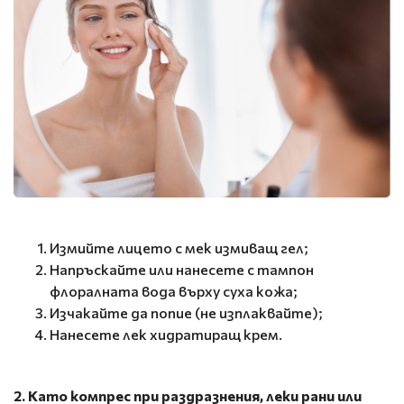
Измийте лицето с мек измиващ гел;
Напръскайте или нанесете с тампон
флоралната вода върху суха кожа;
Изчакайте да попие (не изплаквайте);
Нанесете лек хидратиращ крем.
2. Като компрес при раздразнения, леки рани или