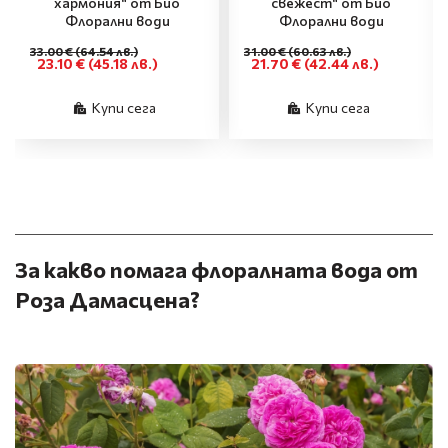
хармония“ от Био
свежест“ от Био
Флорални води
Флорални води
33.00 €
(64.54 лв.)
31.00 €
(60.63 лв.)
23.10 €
(45.18 лв.)
21.70 €
(42.44 лв.)
Купи сега
Купи сега
За какво помага флоралната вода от
Роза Дамасцена?