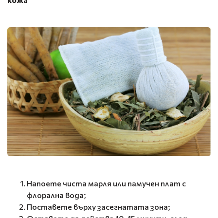
Напоете чиста марля или памучен плат с
флорална вода;
Поставете върху засегнатата зона;