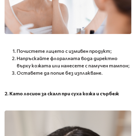
Почистете лицето с измивен продукт;
Напръскайте флоралната вода директно
върху кожата или нанесете с памучен тампон;
Оставете да попие без изплакване.
2. Като лосион за скалп при суха кожа и сърбеж