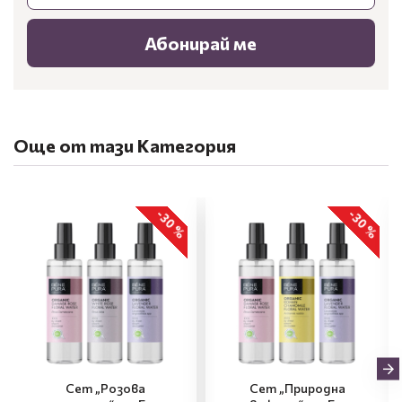
Абонирай ме
Още от тази Категория
-30 %
-30 %
Сет „Розова
Сет „Природна