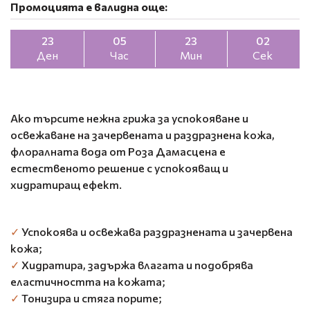
Промоцията е валидна още:
23
05
23
01
Ден
Час
Мин
Сек
Ако търсите нежна грижа за успокояване и
освежаване на зачервената и раздразнена кожа,
флоралната вода от Роза Дамасцена е
естественото решение с успокояващ и
хидратиращ ефект.
✓
Успокоява и освежава раздразнената и зачервена
кожа;
✓
Хидратира, задържа влагата и подобрява
еластичността на кожата;
✓
Тонизира и стяга порите;