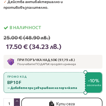
✓
Действа антибактериално и
противовъзпалително.
В НАЛИЧНОСТ
25.00 €
(48.90 лв.)
17.50 €
(34.23 лв.)
ПРИ ПОРЪЧКА НАД 50€ (97,79 лв.)
Получавате ПОДАРЪК продукт изненада
ПРОМО КОД
-10%
BP10F
отстъпка
— Добавете при завършване на поръчката
Купи сега