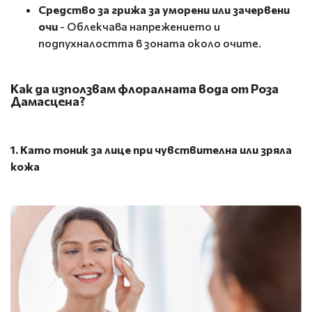
Средство за грижа за уморени или зачервени
очи
- Облекчава напрежението и
подпухналостта в зоната около очите.
Как да използвам флоралната вода от Роза
Дамасцена?
1. Като тоник за лице при чувствителна или зряла
кожа