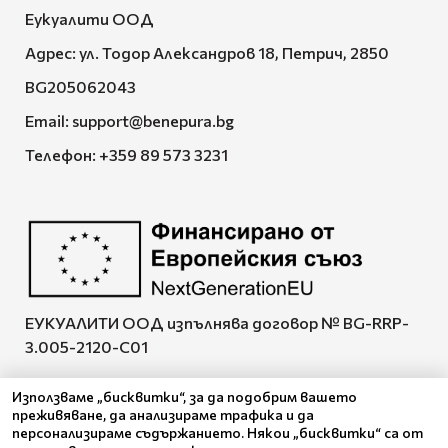
Еукуалити ООД
Адрес: ул. Тодор Александров 18, Петрич, 2850
BG205062043
Email:
support@benepura.bg
Телефон:
+359 89 573 3231
ЕУКУАЛИТИ ООД изпълнява договор № BG-RRP-
3.005-2120-C01
Използваме „бисквитки“, за да подобрим вашето
преживяване, да анализираме трафика и да
персонализираме съдържанието. Някои „бисквитки“ са от
Pazaruvaj - Надежден