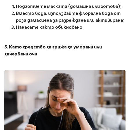
Подгответе маската (домашна или готова);
Вместо вода, използвайте флорална вода от
роза дамасцена за разреждане или активиране;
Нанесете както обикновено.
5. Като средство за грижа за уморени или
зачервени очи