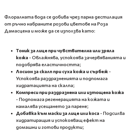
Флоралната вода се добива чрез парна дестилация
от ръчно набраните розови цветове на Роза
Дамасцена и може да се използва като:
Тоник за лице при чувствителна или зряла
кожа
- Овлажнява, успокоява зачервяванията и
подобрява еластичността;
Лосион за скалп при суха кожа и сърбеж
-
Успокоява раздразненията и подпомага
хидратацията на скалпа;
Компреси при раздразнена или изтощена кожа
- Подпомага регенерацията на кожата и
намалява усещането за парене;
Добавка към маски за лице или коса
- Подсилва
хидратиращия и успокояващ ефект на
домашни и готови продукти;