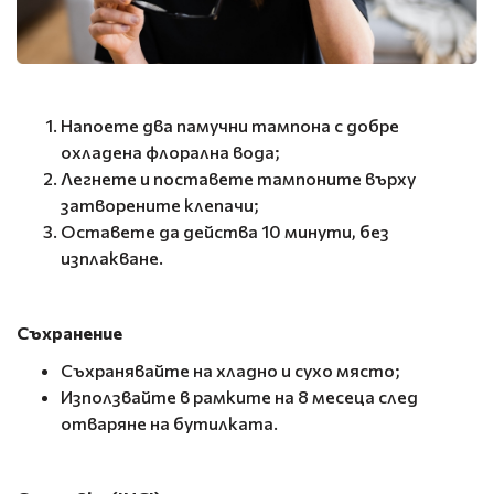
Напоете два памучни тампона с добре
охладена флорална вода;
Легнете и поставете тампоните върху
затворените клепачи;
Оставете да действа 10 минути, без
изплакване.
Съхранение
Съхранявайте на хладно и сухо място;
Използвайте в рамките на 8 месеца след
отваряне на бутилката.