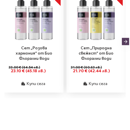
Сет „Розова
Сет „Природна
хармония“ от Био
свежест“ от Био
Флорални води
Флорални води
33.00 €
(64.54 лв.)
31.00 €
(60.63 лв.)
23.10 €
(45.18 лв.)
21.70 €
(42.44 лв.)
Купи сега
Купи сега