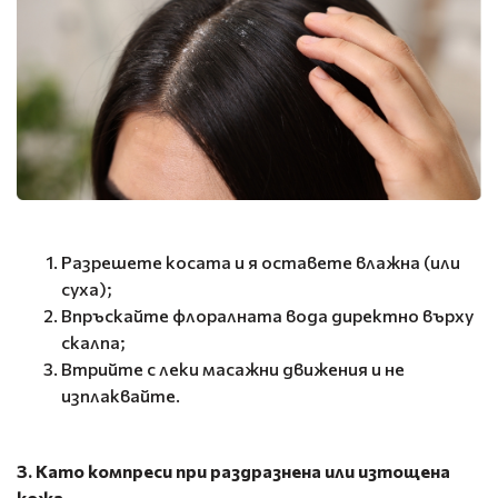
Разрешете косата и я оставете влажна (или
суха);
Впръскайте флоралната вода директно върху
скалпа;
Втрийте с леки масажни движения и не
изплаквайте.
3. Като компреси при раздразнена или изтощена
кожа